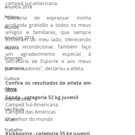
campeã sul-americana.
Anuncio 2018
Politica
"Gostaria de expressar minha 
profunda gratidão a todos os meus 
Mundo
amigos e familiares, que sempre 
Anuncios 2019
estiveram ao meu lado, oferecendo 
apoio incondicional. Também faço 
Música
um agradecimento especial à 
Emprego
Secretaria de Esporte e aos meus 
patrocinadores", declarou a atleta.
Economia
Cultura
Confira os resultados da atleta em 
Obras
2024:
Sanda - categoria 52 kg juvenil
Internacional
Campeã Sul-Americana
São Paulo
Campeã das Américas
5ª melhor do mundo
Israel
Trabalho
Kickboxing - categoria 55 kg juvenil