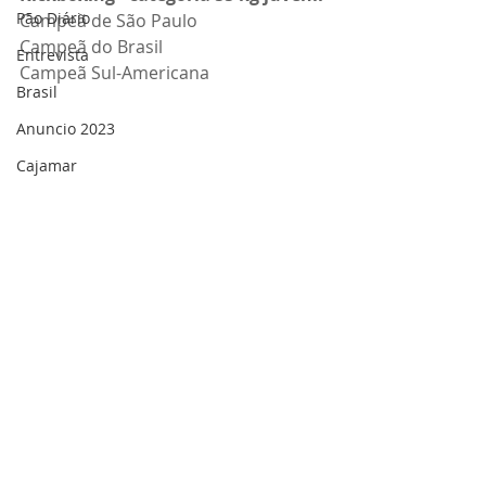
Pão Diário
Campeã de São Paulo
Campeã do Brasil
Entrevista
Campeã Sul-Americana
Brasil
Anuncio 2023
Cajamar