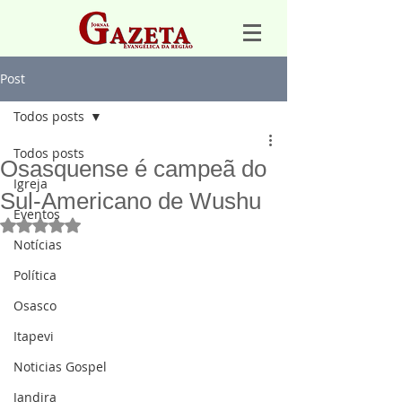
Post
Todos posts
Todos posts
Osasquense é campeã do
Igreja
Sul-Americano de Wushu
Eventos
Avaliado com NaN de 5 estrelas.
Notícias
Política
Osasco
Itapevi
Noticias Gospel
Jandira