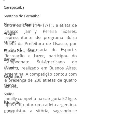
Carapicuiba
Santana de Parnaíba
Pirapora do Bom Jesus
Entre os dias 14 e 17/11, a atleta de 
Osasco Jamilly Pereira Soares, 
Artigos
representante do programa Bolsa 
Cultura
Atleta da Prefeitura de Osasco, por 
meio da Secretaria de Esporte, 
Espaço Parlamentar
Recreação e Lazer, participou do 
Barueri
Campeonato Sul-Americano de 
Wushu, realizado em Buenos Aires, 
Esportes
Argentina. A competição contou com 
Segurança
a presença de 200 atletas de quatro 
Ciência
países.
Saúde
Jamilly competiu na categoria 52 kg e, 
Educação
após enfrentar uma atleta argentina, 
conquistou a vitória, sagrando-se 
Livro