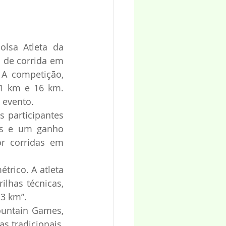
lsa Atleta da 
 de corrida em 
A competição, 
1 km e 16 km. 
 evento.
participantes 
os e um ganho 
or corridas em 
rico. A atleta 
lhas técnicas, 
 3 km”.
untain Games, 
 tradicionais, 