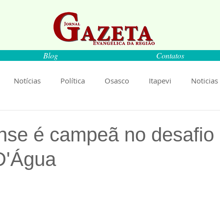
Blog
Contatos
Notícias
Política
Osasco
Itapevi
Noticias
naíba
Pirapora do Bom Jesus
Artigos
Cultura
se é campeã no desafio 
D'Água
rança
Ciência
Saúde
Educação
Livro
An
de 5 estrelas.
Música
Emprego
Economia
Cultura
Obras