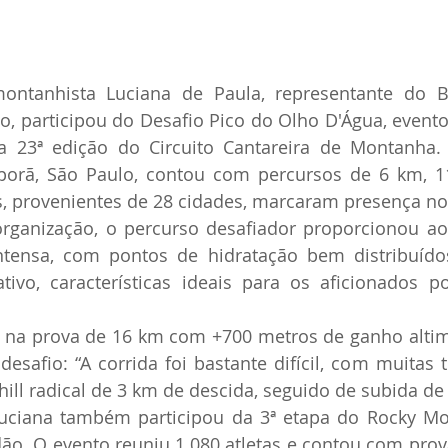
ontanhista Luciana de Paula, representante do Bo
o, participou do Desafio Pico do Olho D'Água, evento
 a 23ª edição do Circuito Cantareira de Montanha. 
iporã, São Paulo, contou com percursos de 6 km, 1
s, provenientes de 28 cidades, marcaram presença no
ganização, o percurso desafiador proporcionou aos 
ntensa, com pontos de hidratação bem distribuíd
cativo, características ideais para os aficionados p
 na prova de 16 km com +700 metros de ganho altimét
safio: “A corrida foi bastante difícil, com muitas tri
ll radical de 3 km de descida, seguido de subida de
Luciana também participou da 3ª etapa do Rocky Mo
. O evento reuniu 1.080 atletas e contou com provas