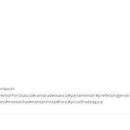
ivulgação
#AmorPorOsasco
#camaradeosasco
#parlamentar
#prefeitorogeriol
tes
#montanha
#montanhista
#livre
#picoolhodeaguia