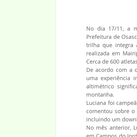
No dia 17/11, a m
Prefeitura de Osasc
trilha que integra
realizada em Mair
Cerca de 600 atleta
De acordo com a or
uma experiência i
altimétrico signifi
montanha.
Luciana foi campeã
comentou sobre o de
incluindo um downhi
No mês anterior, 
em Campos do Jordão