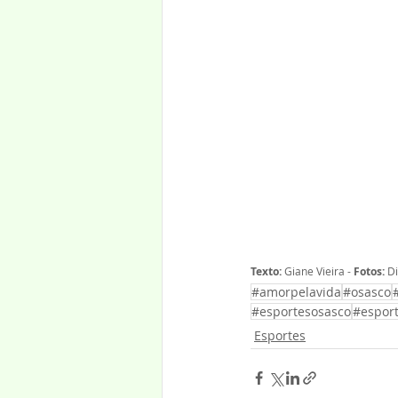
Texto:
 Giane Vieira - 
Fotos:
 D
#amorpelavida
#osasco
#esportesosasco
#espor
Esportes