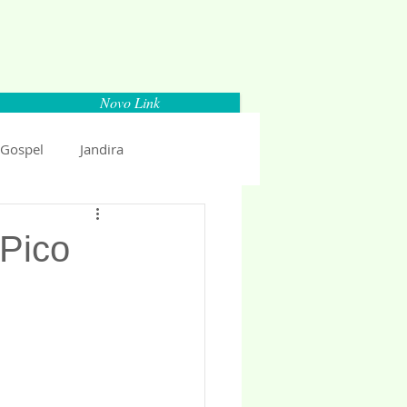
Novo Link
 Gospel
Jandira
Espaço Parlamentar
Pico
uncio 2018
Politica