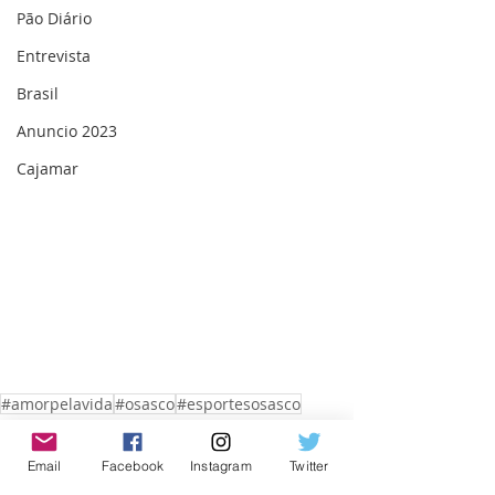
Pão Diário
Entrevista
Brasil
Anuncio 2023
Cajamar
#amorpelavida
#osasco
#esportesosasco
Osasco
Email
Facebook
Instagram
Twitter