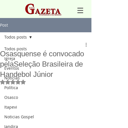
Post
Todos posts
Todos posts
Osasquense é convocado
Igreja
pelaSeleção Brasileira de
Eventos
Handebol Júnior
Notícias
Avaliado com NaN de 5 estrelas.
Política
Osasco
Itapevi
Noticias Gospel
Jandira