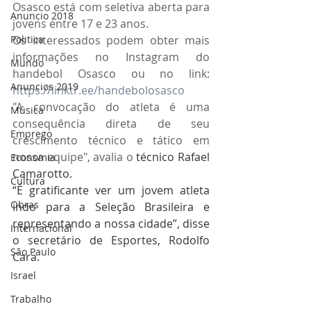
Osasco está com seletiva aberta para 
Anuncio 2018
jovens entre 17 e 23 anos. 
Os interessados podem obter mais 
Politica
informações no Instagram do 
Mundo
handebol Osasco ou no link: 
Anuncios 2019
https://linktr.ee/handebolosasco
"A convocação do atleta é uma 
Música
consequência direta de seu 
Emprego
crescimento técnico e tático em 
nossa equipe", avalia o 
técnico Rafael 
Economia
Camarotto.  
Cultura
“É gratificante ver um jovem atleta 
Obras
indo para a Seleção Brasileira e 
representando a nossa cidade”, disse 
Internacional
o secretário de Esportes, Rodolfo 
São Paulo
Cara. 
Israel
Trabalho