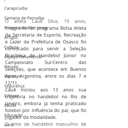
Carapicuiba
Santana de Parnaíba
O atleta Cauê Silva, 19 anos, 
integrante do p
rograma Bolsa Atleta 
Pirapora do Bom Jesus
da Secretaria de Esporte, Recreação 
Artigos
e Lazer da Prefeitura de Osasco foi 
Cultura
convocado para servir a Seleção 
Brasileira de Handebol Júnior no 
Espaço Parlamentar
Campeonato Sul-Centro das 
Barueri
seleções, que acontece em Buenos 
Aires, Argentina, entre os dias 7 e 
Esportes
12/11.  
Segurança
Cauê iniciou aos 13 anos sua 
Ciência
trajetória no handebol no Rio de 
Janeiro, embora já tenha praticado 
Saúde
futebol por influência do pai, que foi 
Educação
jogador da modalidade. 
O time de handebol masculino de 
Livro