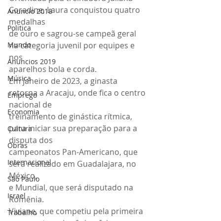
Coradine, Laura conquistou quatro 
Anuncio 2018
medalhas
Politica
de ouro e sagrou-se campeã geral 
Mundo
na categoria juvenil por equipes e 
nos
Anuncios 2019
aparelhos bola e corda.
Música
Em janeiro de 2023, a ginasta 
retorna a Aracaju, onde fica o centro 
Emprego
nacional de
Economia
treinamento de ginástica rítmica, 
para iniciar sua preparação para a 
Cultura
disputa dos
Obras
campeonatos Pan-Americano, que 
Internacional
será realizado em Guadalajara, no 
México,
São Paulo
e Mundial, que será disputado na 
Israel
Romênia.
Viviane, que competiu pela primeira 
Trabalho