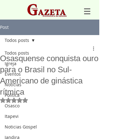
Post
Todos posts
Todos posts
Osasquense conquista ouro
Igreja
para o Brasil no Sul-
Eventos
Americano de ginástica
Notícias
rítmica
Política
Avaliado com NaN de 5 estrelas.
Osasco
Itapevi
Noticias Gospel
Jandira