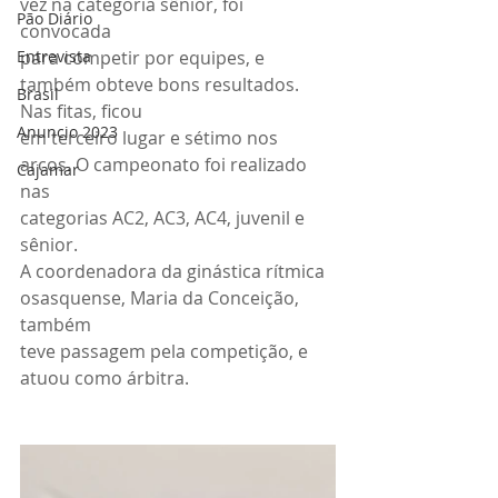
vez na categoria sênior, foi 
Pão Diário
convocada
Entrevista
para competir por equipes, e 
também obteve bons resultados. 
Brasil
Nas fitas, ficou
Anuncio 2023
em terceiro lugar e sétimo nos 
arcos. O campeonato foi realizado 
Cajamar
nas
categorias AC2, AC3, AC4, juvenil e 
sênior.
A coordenadora da ginástica rítmica 
osasquense, Maria da Conceição, 
também
teve passagem pela competição, e 
atuou como árbitra.