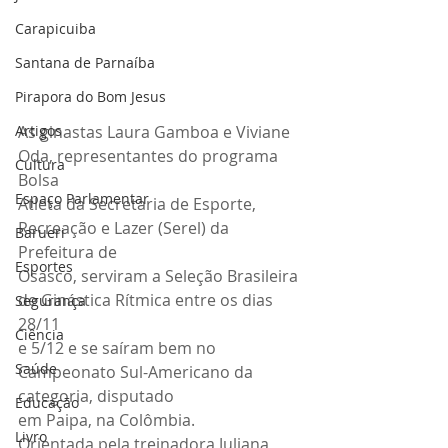
Carapicuiba
Santana de Parnaíba
Pirapora do Bom Jesus
Artigos
As ginastas Laura Gamboa e Viviane 
Oda, representantes do programa 
Cultura
Bolsa
Espaço Parlamentar
Atleta da Secretaria de Esporte, 
Recreação e Lazer (Serel) da 
Barueri
Prefeitura de
Esportes
Osasco, serviram a Seleção Brasileira 
de Ginástica Rítmica entre os dias 
Segurança
28/11
Ciência
e 5/12 e se saíram bem no 
Saúde
Campeonato Sul-Americano da 
categoria, disputado
Educação
em Paipa, na Colômbia.
Livro
Orientada pela treinadora Juliana 