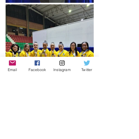
Email
Facebook
Instagram
Twitter
#osasco
#AmorPorOsasco
#esportesosasco