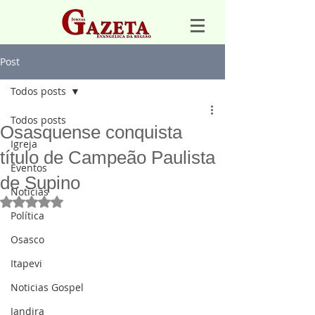
Post
Todos posts
Todos posts
Osasquense conquista
Igreja
título de Campeão Paulista
Eventos
de Supino
Notícias
Avaliado com NaN de 5 estrelas.
Política
Osasco
Itapevi
Noticias Gospel
Jandira