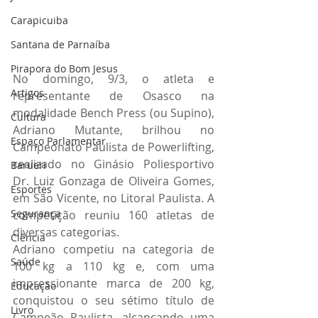
Carapicuiba
Santana de Parnaíba
Pirapora do Bom Jesus
No domingo, 9/3, o atleta e 
Artigos
representante de Osasco na 
modalidade Bench Press (ou Supino), 
Cultura
Adriano Mutante, brilhou no 
Espaço Parlamentar
Campeonato Paulista de Powerlifting, 
realizado no Ginásio Poliesportivo 
Barueri
Dr. Luiz Gonzaga de Oliveira Gomes, 
Esportes
em São Vicente, no Litoral Paulista. A 
Segurança
competição reuniu 160 atletas de 
diversas categorias.
Ciência
Adriano competiu na categoria de 
Saúde
100 kg a 110 kg e, com uma 
impressionante marca de 200 kg, 
Educação
conquistou o seu sétimo título de 
Livro
Campeão Paulista, alcançando uma 