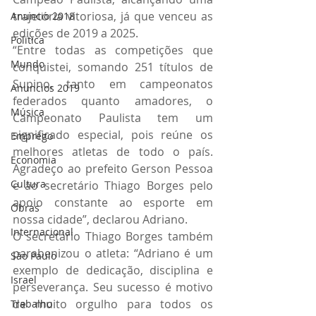
trajetória vitoriosa, já que venceu as 
Anuncio 2018
edições de 2019 a 2025.
Politica
“Entre todas as competições que 
Mundo
conquistei, somando 251 títulos de 
Supino, tanto em campeonatos 
Anuncios 2019
federados quanto amadores, o 
Música
Campeonato Paulista tem um 
significado especial, pois reúne os 
Emprego
melhores atletas de todo o país. 
Economia
Agradeço ao prefeito Gerson Pessoa 
Cultura
e ao secretário Thiago Borges pelo 
apoio constante ao esporte em 
Obras
nossa cidade”, declarou Adriano.
Internacional
O secretário Thiago Borges também 
parabenizou o atleta: “Adriano é um 
São Paulo
exemplo de dedicação, disciplina e 
Israel
perseverança. Seu sucesso é motivo 
de muito orgulho para todos os 
Trabalho