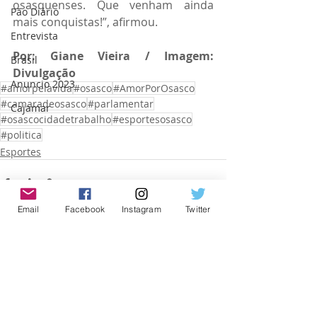
osasquenses. Que venham ainda 
Pão Diário
mais conquistas!”, afirmou.
Entrevista
Por: Giane Vieira / Imagem: 
Brasil
Divulgação
Anuncio 2023
#amorpelavida
#osasco
#AmorPorOsasco
#camaradeosasco
#parlamentar
Cajamar
#osascocidadetrabalho
#esportesosasco
#politica
Esportes
Email
Facebook
Instagram
Twitter
Posts recentes
Ver tudo