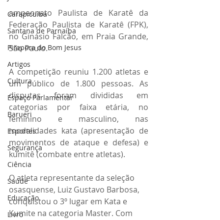
ampeonato Paulista de Karatê da 
Carapicuiba
Federação Paulista de Karatê (FPK), 
Santana de Parnaíba
no Ginásio Falcão, em Praia Grande, 
São Paulo.
Pirapora do Bom Jesus
Artigos
A competição reuniu 1.200 atletas e 
Cultura
um público de 1.800 pessoas. As 
disputas foram divididas em 
Espaço Parlamentar
categorias por faixa etária, no 
Barueri
feminino e masculino, nas 
modalidades kata (apresentação de 
Esportes
movimentos de ataque e defesa) e 
Segurança
kumitê (combate entre atletas).
Ciência
O atleta representante da seleção 
Saúde
osasquense, Luiz Gustavo Barbosa, 
Educação
conquistou o 3º lugar em Kata e 
Kumite na categoria Master. Com 
Livro