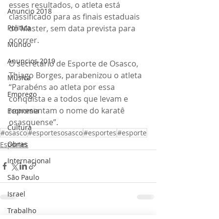
esses resultados, o atleta está 
Anuncio 2018
classificado para as finais estaduais 
do Master, sem data prevista para 
Politica
ocorrer.
Mundo
Anuncios 2019
O secretário de Esporte de Osasco, 
Thiago Borges, parabenizou o atleta 
Música
“Parabéns ao atleta por essa 
Emprego
conquista e a todos que levam e 
representam o nome do karatê 
Economia
osasquense”.
Cultura
#osasco
#esportesosasco
#esportes
#esporte
Obras
Esportes
Internacional
São Paulo
Israel
Trabalho