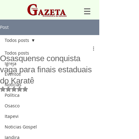
Post
Todos posts
Todos posts
Osasquense conquista
Igreja
vaga para finais estaduais
Eventos
do Karatê
Notícias
Avaliado com NaN de 5 estrelas.
Política
Osasco
Itapevi
Noticias Gospel
Jandira