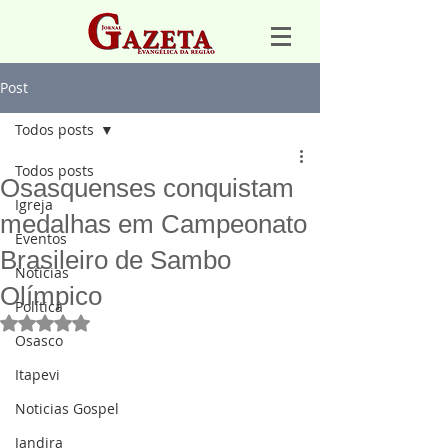
Post
Todos posts
Todos posts
Osasquenses conquistam
Igreja
medalhas em Campeonato
Eventos
Brasileiro de Sambo
Notícias
Olímpico
Política
Avaliado com NaN de 5 estrelas.
Osasco
Itapevi
Noticias Gospel
Jandira