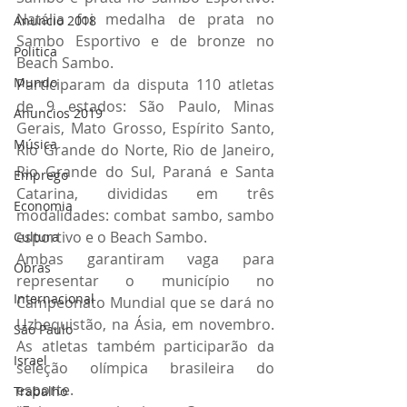
Natália foi medalha de prata no 
Anuncio 2018
Sambo Esportivo e de bronze no 
Politica
Beach Sambo.
Mundo
Participaram da disputa 110 atletas 
de 9 estados: São Paulo, Minas 
Anuncios 2019
Gerais, Mato Grosso, Espírito Santo, 
Música
Rio Grande do Norte, Rio de Janeiro, 
Rio Grande do Sul, Paraná e Santa 
Emprego
Catarina, divididas em três 
Economia
modalidades: combat sambo, sambo 
esportivo e o Beach Sambo.
Cultura
Ambas garantiram vaga para 
Obras
representar o município no 
Internacional
Campeonato Mundial que se dará no 
Uzbequistão, na Ásia, em novembro. 
São Paulo
As atletas também participarão da 
Israel
seleção olímpica brasileira do 
esporte.
Trabalho