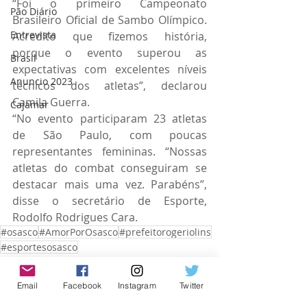
“Foi o primeiro Campeonato 
Pão Diário
Brasileiro Oficial de Sambo Olímpico. 
Entrevista
Acredito que fizemos história, 
porque o evento superou as 
Brasil
expectativas com excelentes níveis 
Anuncio 2023
técnicos dos atletas”, declarou 
Camila Guerra.
Cajamar
“No evento participaram 23 atletas 
de São Paulo, com poucas 
representantes femininas. “Nossas 
atletas do combat conseguiram se 
destacar mais uma vez. Parabéns”, 
disse o secretário de Esporte, 
Rodolfo Rodrigues Cara.
#osasco
#AmorPorOsasco
#prefeitorogeriolins
#esportesosasco
Osasco
Email
Facebook
Instagram
Twitter