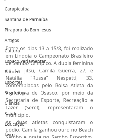
Carapicuiba
Santana de Parnaíba
Pirapora do Bom Jesus
Artigos
Entre os dias 13 a 15/8, foi realizado 
Cultura
em Lindoia o Campeonato Brasileiro 
Espaço Parlamentar
de Sambo Olímpico. A dupla feminina 
de Jiu Jitsu, Camila Guerra, 27, e 
Barueri
Natália “Russa” Nespatti, 33, 
Esportes
contempladas pelo Bolsa Atleta da 
Prefeitura de Osasco, por meio da 
Segurança
Secretaria de Esporte, Recreação e 
Ciência
Lazer (Serel), representaram o 
Saúde
município.
As duas atletas conquistaram o 
Educação
pódio. Camila ganhou ouro no Beach 
Livro
Sambo e prata no Sambo Esportivo. 