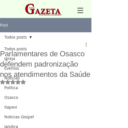
Post
Todos posts
Todos posts
Parlamentares de Osasco
Igreja
defendem padronização
Eventos
nos atendimentos da Saúde
Notícias
Avaliado com NaN de 5 estrelas.
Política
Osasco
Itapevi
Noticias Gospel
Jandira