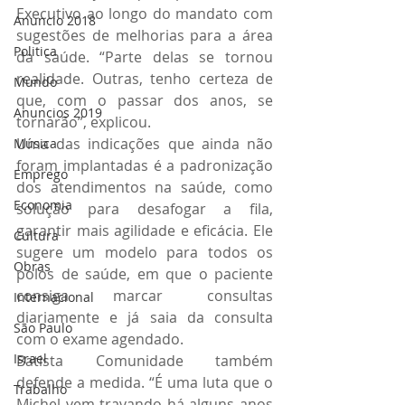
Executivo ao longo do mandato com 
Anuncio 2018
sugestões de melhorias para a área 
Politica
da saúde. “Parte delas se tornou 
realidade. Outras, tenho certeza de 
Mundo
que, com o passar dos anos, se 
Anuncios 2019
tornarão”, explicou.
Uma das indicações que ainda não 
Música
foram implantadas é a padronização 
Emprego
dos atendimentos na saúde, como 
Economia
solução para desafogar a fila, 
garantir mais agilidade e eficácia. Ele 
Cultura
sugere um modelo para todos os 
Obras
polos de saúde, em que o paciente 
consiga marcar consultas 
Internacional
diariamente e já saia da consulta 
São Paulo
com o exame agendado.
Israel
Batista Comunidade também 
defende a medida. “É uma luta que o 
Trabalho
Michel vem travando há alguns anos 