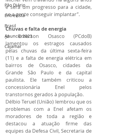
Pão Diário
e será um progresso para a cidade, 
se a gente conseguir implantar”.
Entrevista
Brasil
Chuvas e falta de energia
Já Emerson Osasco (PCdoB) 
Anuncio 2023
lamentou os estragos causados 
Cajamar
pelas chuvas da última sexta-feira 
(11) e a falta de energia elétrica em 
bairros de Osasco, cidades da 
Grande São Paulo e da capital 
paulista. Ele também criticou a 
concessionária Enel pelos 
transtornos gerados à população.
Délbio Teruel (União) lembrou que os 
problemas com a Enel afetam os 
moradores de toda a região e 
destacou a atuação firme das 
equipes da Defesa Civil, Secretaria de 