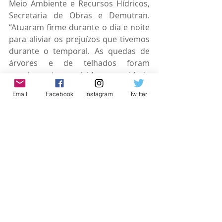
Meio Ambiente e Recursos Hídricos, 
Secretaria de Obras e Demutran. 
“Atuaram firme durante o dia e noite 
para aliviar os prejuízos que tivemos 
durante o temporal. As quedas de 
árvores e de telhados foram 
prontamente resolvidas e a cidade 
tem praticamente tudo 
Email
Facebook
Instagram
Twitter
restabelecido”, concluiu.
#osasco
#camaradeosasco
Espaço Parlamentar
Posts recentes
Ver tudo