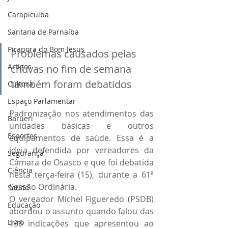
Carapicuiba
Santana de Parnaíba
Pirapora do Bom Jesus
Problemas causados pelas 
Artigos
chuvas no fim de semana 
também foram debatidos
Cultura
Espaço Parlamentar
Padronização nos atendimentos das 
Barueri
unidades básicas e outros 
Esportes
equipamentos de saúde. Essa é a 
ideia defendida por vereadores da 
Segurança
Câmara de Osasco e que foi debatida 
Ciência
nesta terça-feira (15), durante a 61ª 
Sessão Ordinária.
Saúde
O vereador Michel Figueredo (PSDB) 
Educação
abordou o assunto quando falou das 
Livro
136 indicações que apresentou ao 