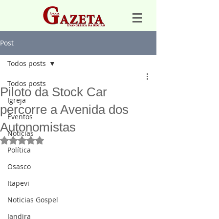
Post
Todos posts
Todos posts
Piloto da Stock Car
Igreja
percorre a Avenida dos
Eventos
Autonomistas
Notícias
Avaliado com NaN de 5 estrelas.
Política
Osasco
Itapevi
Noticias Gospel
Jandira