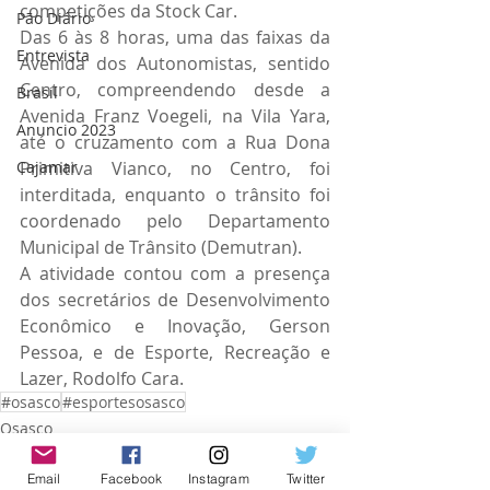
competições da Stock Car. 
Pão Diário
Das 6 às 8 horas, uma das faixas da 
Entrevista
Avenida dos Autonomistas, sentido 
Centro, compreendendo desde a 
Brasil
Avenida Franz Voegeli, na Vila Yara, 
Anuncio 2023
até o cruzamento com a Rua Dona 
Cajamar
Primitiva Vianco, no Centro, foi 
interditada, enquanto o trânsito foi 
coordenado pelo Departamento 
Municipal de Trânsito (Demutran). 
A atividade contou com a presença 
dos secretários de Desenvolvimento 
Econômico e Inovação, Gerson 
Pessoa, e de Esporte, Recreação e 
Lazer, Rodolfo Cara.  
#osasco
#esportesosasco
Osasco
Esportes
Email
Facebook
Instagram
Twitter