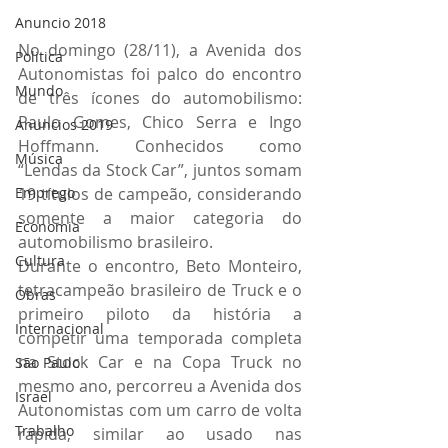
Anuncio 2018
No domingo (28/11), a Avenida dos 
Politica
Autonomistas foi palco do encontro 
Mundo
de três ícones do automobilismo: 
Paulo Gomes, Chico Serra e Ingo 
Anuncios 2019
Hoffmann. Conhecidos como 
Música
“Lendas da Stock Car”, juntos somam 
Emprego
19 títulos de campeão, considerando 
somente a maior categoria do 
Economia
automobilismo brasileiro. 
Cultura
Durante o encontro, Beto Monteiro, 
tetracampeão brasileiro de Truck e o 
Obras
primeiro piloto da história a 
Internacional
competir uma temporada completa 
na Stock Car e na Copa Truck no 
São Paulo
mesmo ano, percorreu a Avenida dos 
Israel
Autonomistas com um carro de volta 
Trabalho
rápida, similar ao usado nas 