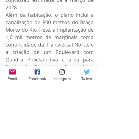
conclusão estimada para março de 
2028.
Além da habitação, o plano inclui a 
canalização de 800 metros do Braço 
Morto do Rio Tietê, a implantação de 
1,6 mil metros de marginais como 
continuidade da Transversal Norte, e 
a criação de um Boulevard com 
Quadra Poliesportiva e área para 
foodtrucks. Também estão previstas 
a construção de uma passarela 
Email
Facebook
Instagram
Twitter
metálica e de uma ponte sobre o 
canal, ligando os bairros Rochdale e 
Baronesa.
Osasco