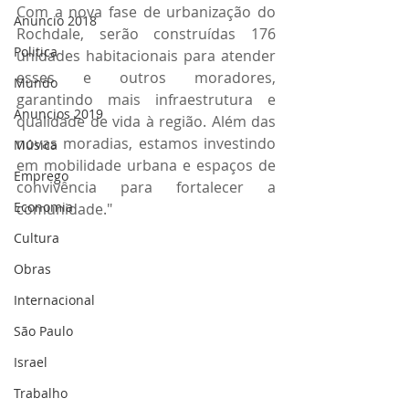
Com a nova fase de urbanização do 
Anuncio 2018
Rochdale, serão construídas 176 
Politica
unidades habitacionais para atender 
esses e outros moradores, 
Mundo
garantindo mais infraestrutura e 
Anuncios 2019
qualidade de vida à região. Além das 
novas moradias, estamos investindo 
Música
em mobilidade urbana e espaços de 
Emprego
convivência para fortalecer a 
Economia
comunidade."
Cultura
Obras
Internacional
São Paulo
Israel
Trabalho