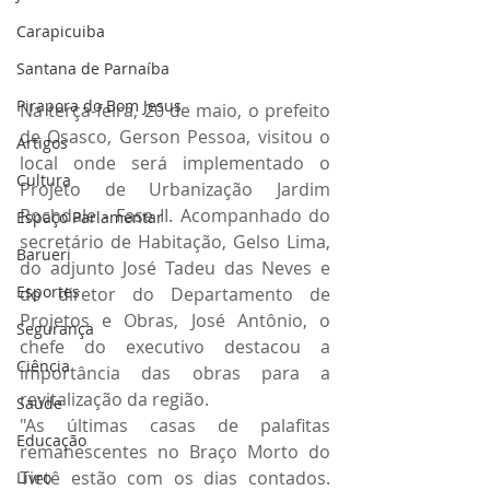
Carapicuiba
Santana de Parnaíba
Pirapora do Bom Jesus
Na terça-feira, 20 de maio, o prefeito 
de Osasco, Gerson Pessoa, visitou o 
Artigos
local onde será implementado o 
Cultura
Projeto de Urbanização Jardim 
Rochdale - Fase II. Acompanhado do 
Espaço Parlamentar
secretário de Habitação, Gelso Lima, 
Barueri
do adjunto José Tadeu das Neves e 
Esportes
do diretor do Departamento de 
Projetos e Obras, José Antônio, o 
Segurança
chefe do executivo destacou a 
Ciência
importância das obras para a 
revitalização da região.
Saúde
"As últimas casas de palafitas 
Educação
remanescentes no Braço Morto do 
Tietê estão com os dias contados. 
Livro