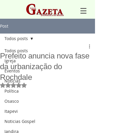
Post
Todos posts
Todos posts
Prefeito anuncia nova fase
Igreja
da urbanização do
Eventos
Rochdale
Notícias
Avaliado com NaN de 5 estrelas.
Política
Osasco
Itapevi
Noticias Gospel
Jandira