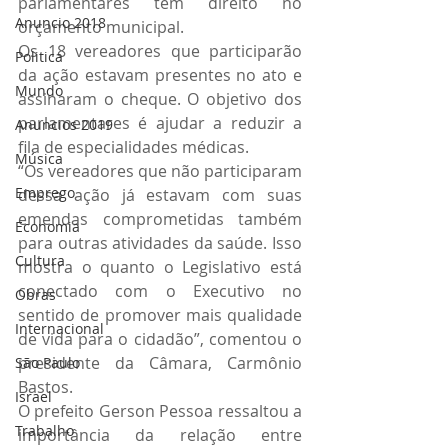
parlamentares têm direito no 
Anuncio 2018
orçamento municipal.
Os 18 vereadores que participarão 
Politica
da ação estavam presentes no ato e 
Mundo
assinaram o cheque. O objetivo dos 
parlamentares é ajudar a reduzir a 
Anuncios 2019
fila de especialidades médicas.
Música
“Os vereadores que não participaram 
Emprego
dessa ação já estavam com suas 
emendas comprometidas também 
Economia
para outras atividades da saúde. Isso 
Cultura
mostra o quanto o Legislativo está 
conectado com o Executivo no 
Obras
sentido de promover mais qualidade 
Internacional
de vida para o cidadão”, comentou o 
presidente da Câmara, Carmônio 
São Paulo
Bastos.
Israel
O prefeito Gerson Pessoa ressaltou a 
Trabalho
importância da relação entre 