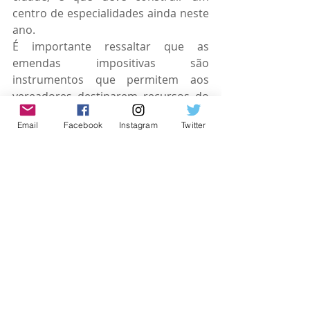
centro de especialidades ainda neste 
ano.
É importante ressaltar que as 
emendas impositivas são 
instrumentos que permitem aos 
vereadores destinarem recursos do 
orçamento para atender demandas 
Email
Facebook
Instagram
Twitter
específicas da cidade.
#osasco
#parlamentar
Espaço Parlamentar
Posts recentes
Ver tudo