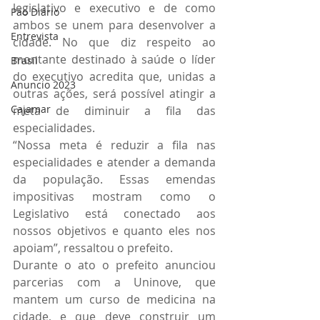
legislativo e executivo e de como 
Pão Diário
ambos se unem para desenvolver a 
Entrevista
cidade. No que diz respeito ao 
montante destinado à saúde o líder 
Brasil
do executivo acredita que, unidas a 
Anuncio 2023
outras ações, será possível atingir a 
Cajamar
meta de diminuir a fila das 
especialidades.
“Nossa meta é reduzir a fila nas 
especialidades e atender a demanda 
da população. Essas emendas 
impositivas mostram como o 
Legislativo está conectado aos 
nossos objetivos e quanto eles nos 
apoiam”, ressaltou o prefeito.
Durante o ato o prefeito anunciou 
parcerias com a Uninove, que 
mantem um curso de medicina na 
cidade, e que deve construir um 