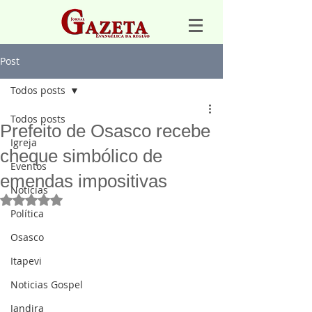
Post
Todos posts
Todos posts
Prefeito de Osasco recebe
Igreja
cheque simbólico de
Eventos
emendas impositivas
Notícias
Avaliado com NaN de 5 estrelas.
Política
Osasco
Itapevi
Noticias Gospel
Jandira