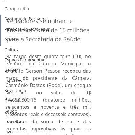
Carapicuiba
Santana de Parnaíba
Vereadores se uniram e 
enviaram cerca de 15 milhões 
Pirapora do Bom Jesus
para a Secretaria de Saúde
Artigos
Cultura
Na tarde desta quinta-feira (10), no 
Espaço Parlamentar
Plenário da Câmara Municipal, o 
Barueri
prefeito Gerson Pessoa recebeu das 
mãos do presidente da Câmara, 
Esportes
Carmônio Bastos (Pode), um cheque 
Segurança
simbólico no valor de R$ 
14.693.300,16 (quatorze milhões, 
Ciência
seiscentos e noventa e três mil, 
Saúde
trezentos reais e dezesseis centavos), 
resultado da soma de parte das 
Educação
emendas impositivas às quais os 
Livro