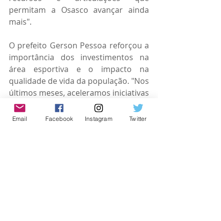
permitam a Osasco avançar ainda 
mais".
O prefeito Gerson Pessoa reforçou a 
importância dos investimentos na 
área esportiva e o impacto na 
qualidade de vida da população. "Nos 
últimos meses, aceleramos iniciativas 
que beneficiam diretamente nossa 
cidade. O esporte, a saúde, a 
Email
Facebook
Instagram
Twitter
educação e a segurança fazem parte 
do nosso plano de ação. Esse 
equipamento prova que nossas 
obras são completas, pensadas para 
atender plenamente os cidadãos".
Texto:
 Juliana Oliveira / 
Fotos:
 Caio 
Henrique