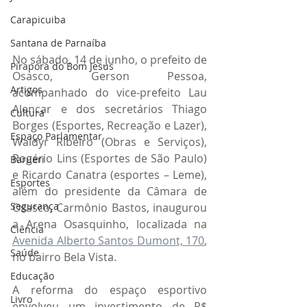
Carapicuiba
Santana de Parnaíba
No sábado, 14 de junho, o prefeito de 
Pirapora do Bom Jesus
Osasco, Gerson Pessoa, 
Artigos
acompanhado do vice-prefeito Lau 
Alencar e dos secretários Thiago 
Cultura
Borges (Esportes, Recreação e Lazer), 
Espaço Parlamentar
Waldyr Ribeiro (Obras e Serviços), 
Rogério Lins (Esportes de São Paulo) 
Barueri
e Ricardo Canatra (esportes – Leme), 
Esportes
além do presidente da Câmara de 
Segurança
Osasco, Carmônio Bastos, inaugurou 
a Arena Osasquinho, localizada na 
Ciência
Avenida Alberto Santos Dumont, 170
, 
Saúde
no bairro Bela Vista.
Educação
A reforma do espaço esportivo 
Livro
envolveu um investimento de R$ 