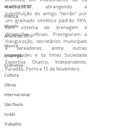
4.429.297,67, abrangendo a 
Anuncio 2018
substituição do antigo “terrão” por 
Politica
um gramado sintético padrão FIFA, 
Mundo
com sistema de drenagem e 
dimensões oficiais. Prestigiaram a 
Anuncios 2019
inauguração, secretários municipais 
Música
e vereadores, entre outras 
autoridades e os times Sociedade 
Emprego
Esportiva Osasco, Independente, 
Economia
Paradão, Porto e 15 de Novembro.
Cultura
Obras
Internacional
São Paulo
Israel
Trabalho