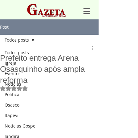
Post
Todos posts
Todos posts
Prefeito entrega Arena
Igreja
Osasquinho após ampla
Eventos
reforma
Notícias
Avaliado com NaN de 5 estrelas.
Política
Osasco
Itapevi
Noticias Gospel
Jandira