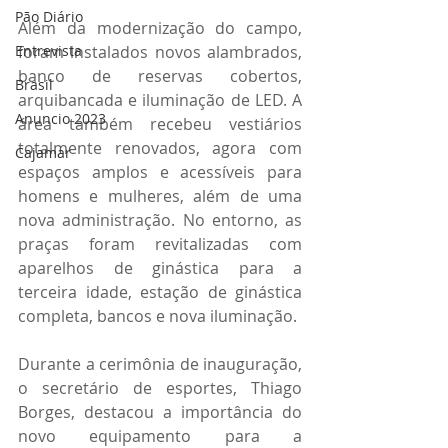
Pão Diário
Além da modernização do campo, 
Entrevista
foram instalados novos alambrados, 
banco de reservas cobertos, 
Brasil
arquibancada e iluminação de LED. A 
Anuncio 2023
área também recebeu vestiários 
totalmente renovados, agora com 
Cajamar
espaços amplos e acessíveis para 
homens e mulheres, além de uma 
nova administração. No entorno, as 
praças foram revitalizadas com 
aparelhos de ginástica para a 
terceira idade, estação de ginástica 
completa, bancos e nova iluminação.
Durante a cerimônia de inauguração, 
o secretário de esportes, Thiago 
Borges, destacou a importância do 
novo equipamento para a 