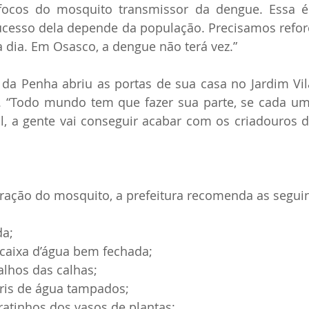
 focos do mosquito transmissor da dengue. Essa 
sucesso dela depende da população. Precisamos refor
a dia. Em Osasco, a dengue não terá vez.”
 da Penha abriu as portas de sua casa no Jardim Vil
. “Todo mundo tem que fazer sua parte, se cada um 
al, a gente vai conseguir acabar com os criadouros 
feração do mosquito, a prefeitura recomenda as segui
da;
caixa d’água bem fechada;
alhos das calhas;
rris de água tampados;
ratinhos dos vasos de plantas;