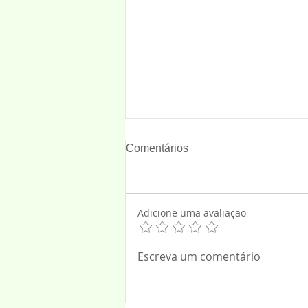
Comentários
Adicione uma avaliação
“SOLDADO, ONTEM, HOJE
Escreva um comentário
E SEMPRE”