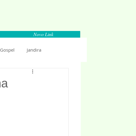
Novo Link
 Gospel
Jandira
Espaço Parlamentar
ha
uncio 2018
Politica