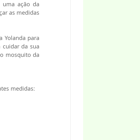
é uma ação da 
çar as medidas 
a Yolanda para 
cuidar da sua 
do mosquito da 
ntes medidas: