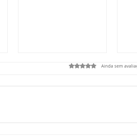
Avaliado com 0 de 5 estrel
Ainda sem avalia
OSASCO PLAZA SHOPPING
Osas
sorte