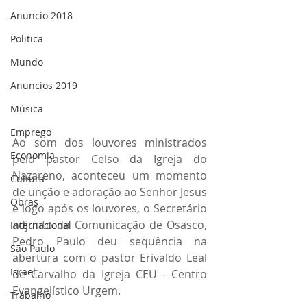
Anuncio 2018
Politica
Mundo
Anuncios 2019
Música
Emprego
Ao som dos louvores ministrados 
Economia
pelo pastor Celso da Igreja do 
Nazareno, aconteceu um momento 
Cultura
de unção e adoração ao Senhor Jesus 
Obras
e logo após os louvores, o Secretário 
adjunto da Comunicação de Osasco, 
Internacional
Pedro Paulo deu sequência na 
São Paulo
abertura com o pastor Erivaldo Leal 
Israel
de Carvalho da Igreja CEU - Centro 
Evangelístico Urgem. 
Trabalho