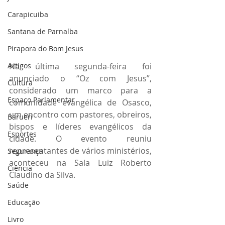
Carapicuiba
Santana de Parnaíba
Pirapora do Bom Jesus
Artigos
Na última segunda-feira foi 
anunciado o “Oz com Jesus”, 
Cultura
considerado um marco para a 
Espaço Parlamentar
comunidade evangélica de Osasco, 
um encontro com pastores, obreiros, 
Barueri
bispos e líderes evangélicos da 
Esportes
cidade. O evento reuniu 
representantes de vários ministérios, 
Segurança
aconteceu na Sala Luiz Roberto 
Ciência
Claudino da Silva.
Saúde
Educação
Livro