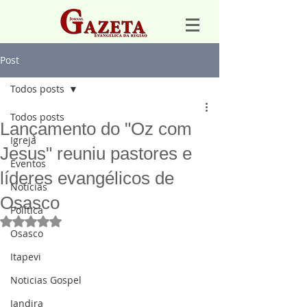
Post
Todos posts
Todos posts
Lançamento do "Oz com
Igreja
Jesus" reuniu pastores e
Eventos
líderes evangélicos de
Notícias
Osasco
Política
Avaliado com NaN de 5 estrelas.
Osasco
Itapevi
Noticias Gospel
Jandira