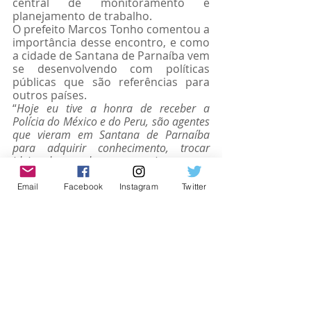
central de monitoramento e  
planejamento de trabalho. 
O prefeito Marcos Tonho comentou a 
importância desse encontro, e como 
a cidade de Santana de Parnaíba vem 
se desenvolvendo com políticas 
públicas que são referências para 
outros países.
“
Hoje eu tive a honra de receber a 
Polícia do México e do Peru, são agentes 
que vieram em Santana de Parnaíba 
para adquirir conhecimento, trocar 
ideias do que deu certo aqui em nossa 
cidade para que eles possam levar essas 
políticas públicas de segurança para 
Email
Facebook
Instagram
Twitter
suas cidades
”.
#segurança
Santana de Parnaíba