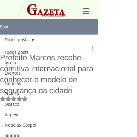
Post
Todos posts
Todos posts
Prefeito Marcos recebe
Igreja
comitiva internacional para
Eventos
conhecer o modelo de
Notícias
segurança da cidade
Política
Avaliado com NaN de 5 estrelas.
Osasco
Itapevi
Noticias Gospel
Jandira