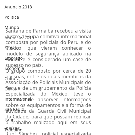
Anuncio 2018
Politica
Mundo
Santana de Parnaíba recebeu a visita 
ilustre de uma comitiva internacional 
Anuncios 2019
composta por policiais do Peru e do 
México, que vieram conhecer o 
Música
modelo de segurança aplicado na 
Emprego
cidade e é considerado um case de 
sucesso no país.
Economia
O grupo composto por cerca de 20 
pessoas, entre os quais membros da 
Cultura
Associação de Policiais Municipais do 
Peru e de um grupamento da Polícia 
Obras
Especializada do México, teve o 
Internacional
objetivo de absorver informações 
sobre os equipamentos e a forma de 
São Paulo
atividade da Guarda Civil Municipal 
da Cidade, para que possam replicar 
Israel
o trabalho realizado aqui em seus 
países.
Trabalho
Rubí Sánchez, policial especializada 