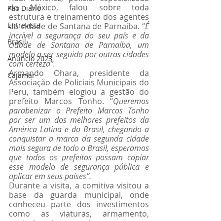
do México, falou sobre toda 
Pão Diário
estrutura e treinamento dos agentes 
Entrevista
da cidade de Santana de Parnaíba. “
É 
incrível a segurança do seu país e da 
Brasil
cidade de Santana de Parnaíba, um 
modelo a ser seguido por outras cidades 
Anuncio 2023
com certeza”.
Armando Ohara, presidente da 
Cajamar
Associação de Policiais Municipais do 
Peru, também elogiou a gestão do 
prefeito Marcos Tonho. “
Queremos 
parabenizar o Prefeito Marcos Tonho 
por ser um dos melhores prefeitos da 
América Latina e do Brasil, chegando a 
conquistar a marca da segunda cidade 
mais segura de todo o Brasil, esperamos 
que todos os prefeitos possam copiar 
esse modelo de segurança pública e 
aplicar em seus países”.
Durante a visita, a comitiva visitou a 
base da guarda municipal, onde 
conheceu parte dos investimentos 
como as viaturas, armamento, 