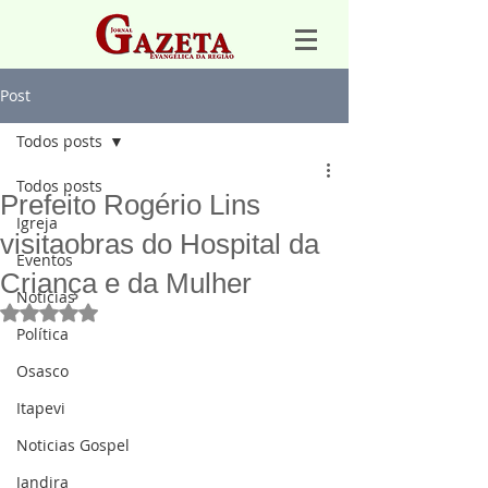
Post
Todos posts
Todos posts
Prefeito Rogério Lins
Igreja
visitaobras do Hospital da
Eventos
Criança e da Mulher
Notícias
Avaliado com NaN de 5 estrelas.
Política
Osasco
Itapevi
Noticias Gospel
Jandira