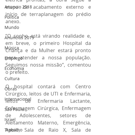
etapa de acabamento externo e 
Anuncio 2018
início de terraplanagem do prédio 
Politica
anexo.
Mundo
“O sonho está virando realidade e, 
Anuncios 2019
em breve, o primeiro Hospital da 
Música
Criança e da Mulher estará pronto 
para atender a nossa população. 
Emprego
Seguimos nossa missão”, comentou 
Economia
o prefeito.
Cultura
O hospital contará com Centro 
Obras
Cirúrgico, leitos de UTI e Enfermaria, 
Internacional
leitos de Enfermaria Lactante, 
Enfermagem Cirúrgica, Enfermagem 
São Paulo
de Adolescentes, setores de 
Israel
Aleitamento Materno, Emergência, 
Apoio, Sala de Raio X, Sala de 
Trabalho