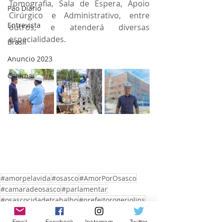
Tomografia, Sala de Espera, Apoio 
Pão Diário
Cirúrgico e Administrativo, entre 
Entrevista
outros, e atenderá diversas 
especialidades.
Brasil
Anuncio 2023
Cajamar
#amorpelavida
#osasco
#AmorPorOsasco
#camaradeosasco
#parlamentar
#osascocidadetrabalho
#prefeitorogeriolins
Osasco
Email
Facebook
Instagram
Twitter