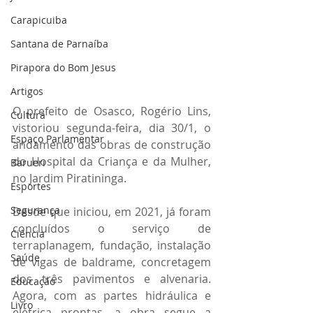
Carapicuiba
Santana de Parnaíba
Pirapora do Bom Jesus
Artigos
O prefeito de Osasco, Rogério Lins, 
Cultura
vistoriou segunda-feira, dia 30/1, o 
Espaço Parlamentar
andamento das obras de construção 
do Hospital da Criança e da Mulher, 
Barueri
no Jardim Piratininga.
Esportes
Segurança
Desde que iniciou, em 2021, já foram 
concluídos o serviço de 
Ciência
terraplanagem, fundação, instalação 
Saúde
de vigas de baldrame, concretagem 
dos três pavimentos e alvenaria. 
Educação
Agora, com as partes hidráulica e 
Livro
elétrica prontas, a obra segue a 