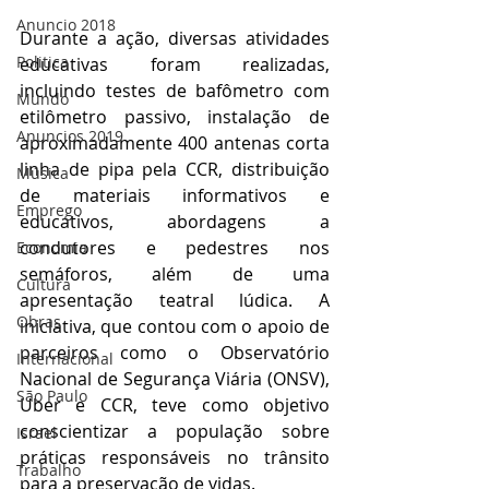
Anuncio 2018
Durante a ação, diversas atividades 
Politica
educativas foram realizadas, 
incluindo testes de bafômetro com 
Mundo
etilômetro passivo, instalação de 
Anuncios 2019
aproximadamente 400 antenas corta 
linha de pipa pela CCR, distribuição 
Música
de materiais informativos e 
Emprego
educativos, abordagens a 
condutores e pedestres nos 
Economia
semáforos, além de uma 
Cultura
apresentação teatral lúdica. A 
Obras
iniciativa, que contou com o apoio de 
parceiros como o Observatório 
Internacional
Nacional de Segurança Viária (ONSV), 
São Paulo
Uber e CCR, teve como objetivo 
conscientizar a população sobre 
Israel
práticas responsáveis no trânsito 
Trabalho
para a preservação de vidas.