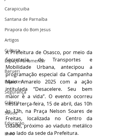
Carapicuiba
Santana de Parnaíba
Pirapora do Bom Jesus
Artigos
Cultura
A Prefeitura de Osasco, por meio da 
Secretaria de Transportes e 
Espaço Parlamentar
Mobilidade Urbana, antecipou a 
Barueri
programação especial da Campanha 
Maio Amarelo 2025 com a ação 
Esportes
intitulada “Desacelere. Seu bem 
Segurança
maior é a vida”. O evento ocorreu 
Ciência
nesta terça-feira, 15 de abril, das 10h 
às 13h, na Praça Nelson Soares de 
Saúde
Freitas, localizada no Centro da 
Educação
cidade, próximo ao viaduto metálico 
e ao lado da sede da Prefeitura.
Livro