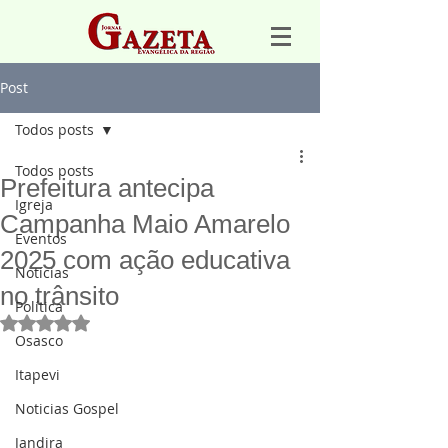
Post
Todos posts
Todos posts
Prefeitura antecipa
Igreja
Campanha Maio Amarelo
Eventos
2025 com ação educativa
Notícias
no trânsito
Política
Avaliado com NaN de 5 estrelas.
Osasco
Itapevi
Noticias Gospel
Jandira