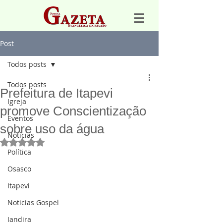
Post
Todos posts
Todos posts
Prefeitura de Itapevi
Igreja
promove Conscientização
Eventos
sobre uso da água
Notícias
Avaliado com NaN de 5 estrelas.
Política
Osasco
Itapevi
Noticias Gospel
Jandira