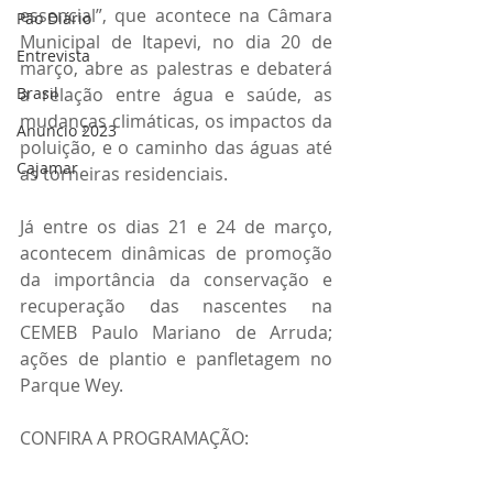
essencial”, que acontece na Câmara 
Pão Diário
Municipal de Itapevi, no dia 20 de 
Entrevista
março, abre as palestras e debaterá 
a relação entre água e saúde, as 
Brasil
mudanças climáticas, os impactos da 
Anuncio 2023
poluição, e o caminho das águas até 
Cajamar
as torneiras residenciais. 
Já entre os dias 21 e 24 de março, 
acontecem dinâmicas de promoção 
da importância da conservação e 
recuperação das nascentes na 
CEMEB Paulo Mariano de Arruda; 
ações de plantio e panfletagem no 
Parque Wey. 
CONFIRA A PROGRAMAÇÃO: