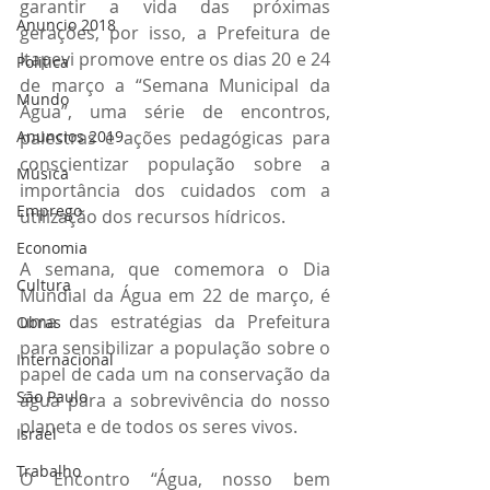
garantir a vida das próximas 
Anuncio 2018
gerações, por isso, a Prefeitura de 
Itapevi promove entre os dias 20 e 24 
Politica
de março a “Semana Municipal da 
Mundo
Água”, uma série de encontros, 
palestras e ações pedagógicas para 
Anuncios 2019
conscientizar população sobre a 
Música
importância dos cuidados com a 
Emprego
utilização dos recursos hídricos. 
Economia
A semana, que comemora o Dia 
Cultura
Mundial da Água em 22 de março, é 
uma das estratégias da Prefeitura 
Obras
para sensibilizar a população sobre o 
Internacional
papel de cada um na conservação da 
São Paulo
água para a sobrevivência do nosso 
planeta e de todos os seres vivos. 
Israel
Trabalho
O Encontro “Água, nosso bem 