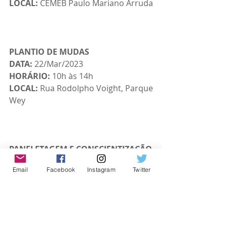
LOCAL:
 CEMEB Paulo Mariano Arruda
PLANTIO DE MUDAS
DATA:
 22/Mar/2023
HORÁRIO:
 10h às 14h
LOCAL: 
Rua Rodolpho Voight, Parque 
Wey
PANFLETAGEM E CONSCIENTIZAÇÃO
DATA:
 23/Mar/2023
Email
Facebook
Instagram
Twitter
HORÁRIO:
 9h
LOCAL: 
Rua Rodolpho Voight, Parque 
Wey