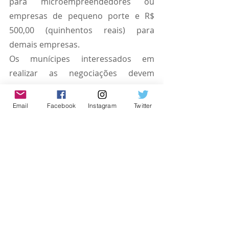
para microempreendedores ou 
empresas de pequeno porte e R$ 
500,00 (quinhentos reais) para 
demais empresas.
Os munícipes interessados em 
realizar as negociações devem 
comparecer na Prefeitura de Jandira, 
localizada na Rua Elton Silva, 14 - 
Email
Facebook
Instagram
Twitter
Parque JMC, de segunda a sexta-feira, 
das 08h às 17h. 
O detalhamento de todas as 
diretrizes do Refis 2022 de Jandira 
pode ser conferido na Lei 2.390, 
disponível em: 
https://jandira.sp.gov.br/noticias/pdf/
Lei/doc-06122021-095520.pd