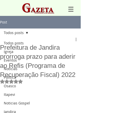
Post
Todos posts
Todos posts
Prefeitura de Jandira
Igreja
prorroga prazo para aderir
Eventos
ao Refis (Programa de
Notícias
Recuperação Fiscal) 2022
Política
Avaliado com NaN de 5 estrelas.
Osasco
Itapevi
Noticias Gospel
Jandira