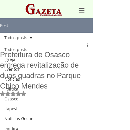
Post
Todos posts
Todos posts
Prefeitura de Osasco
Igreja
entrega revitalização de
Eventos
duas quadras no Parque
Notícias
Chico Mendes
Política
Avaliado com NaN de 5 estrelas.
Osasco
Itapevi
Noticias Gospel
Jandira