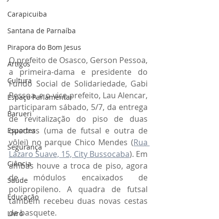
Carapicuiba
Santana de Parnaíba
Pirapora do Bom Jesus
O prefeito de Osasco, Gerson Pessoa, 
Artigos
a primeira-dama e presidente do 
Cultura
Fundo Social de Solidariedade, Gabi 
Pessoa, e o vice-prefeito, Lau Alencar, 
Espaço Parlamentar
participaram sábado, 5/7, da entrega 
Barueri
de revitalização do piso de duas 
quadras (uma de futsal e outra de 
Esportes
vôlei) no parque Chico Mendes (
Rua 
Segurança
Lázaro Suave, 15, City Bussocaba
). Em 
Ciência
ambas houve a troca de piso, agora 
de módulos encaixados de 
Saúde
polipropileno. A quadra de futsal 
Educação
também recebeu duas novas cestas 
de basquete.
Livro