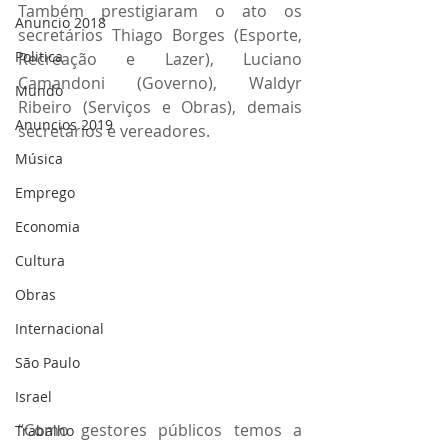
Também prestigiaram o ato os 
Anuncio 2018
secretários Thiago Borges (Esporte, 
Politica
Recreação e Lazer), Luciano 
Camandoni (Governo), Waldyr 
Mundo
Ribeiro (Serviços e Obras), demais 
Anuncios 2019
secretários e vereadores.
Música
Emprego
Economia
Cultura
Obras
Internacional
São Paulo
Israel
“Como gestores públicos temos a 
Trabalho