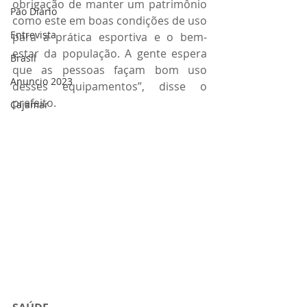
obrigação de manter um patrimônio 
Pão Diário
como este em boas condições de uso 
Entrevista
para a prática esportiva e o bem-
estar da população. A gente espera 
Brasil
que as pessoas façam bom uso 
Anuncio 2023
desses equipamentos”, disse o 
prefeito.
Cajamar