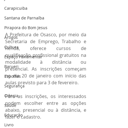
Carapicuiba
Santana de Parnaíba
Pirapora do Bom Jesus
A Prefeitura de Osasco, por meio da 
Artigos
Secretaria de Emprego, Trabalho e 
Cultura
Renda, oferece cursos de 
qualificação profissional gratuitos na 
Espaço Parlamentar
modalidade à distância ou 
Barueri
presencial. As inscrições começam 
no dia 20 de janeiro com início das 
Esportes
aulas previsto para 3 de fevereiro. 
Segurança
Ciência
Para as inscrições, os interessados 
podem escolher entre as opções 
Saúde
abaixo, presencial ou à distância, e 
Educação
fazer o cadastro.
Livro