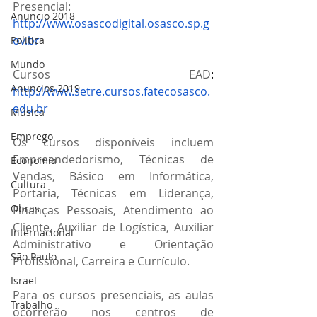
Presencial:
Anuncio 2018
http://www.osascodigital.osasco.sp.g
ov.br
Politica
Mundo
Cursos EAD
: 
Anuncios 2019
http://www.setre.cursos.fatecosasco.
edu.br
Música
Emprego
Os cursos disponíveis incluem 
Empreendedorismo, Técnicas de 
Economia
Vendas, Básico em Informática, 
Cultura
Portaria, Técnicas em Liderança, 
Obras
Finanças Pessoais, Atendimento ao 
Cliente, Auxiliar de Logística, Auxiliar 
Internacional
Administrativo e Orientação 
São Paulo
Profissional, Carreira e Currículo. 
Israel
Para os cursos presenciais, as aulas 
Trabalho
ocorrerão nos centros de 