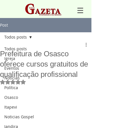
Post
Todos posts
Todos posts
Prefeitura de Osasco
Igreja
oferece cursos gratuitos de
Eventos
qualificação profissional
Notícias
Avaliado com NaN de 5 estrelas.
Política
Osasco
Itapevi
Noticias Gospel
Jandira