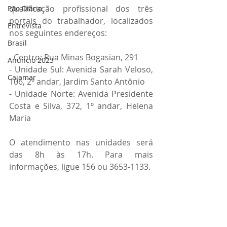
qualificação profissional dos três 
Pão Diário
portais do trabalhador, localizados 
Entrevista
nos seguintes endereços:
Brasil
- Centro: Rua Minas Bogasian, 291 
Anuncio 2023
- Unidade Sul: Avenida Sarah Veloso, 
Cajamar
106, 2º andar, Jardim Santo Antônio 
- Unidade Norte: Avenida Presidente 
Costa e Silva, 372, 1º andar, Helena 
Maria 
O atendimento nas unidades será 
das 8h às 17h. Para mais 
informações, ligue 156 ou 3653-1133.