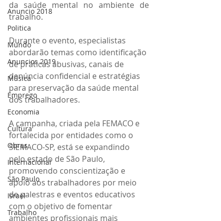
da saúde mental no ambiente de 
Anuncio 2018
trabalho.
Politica
Durante o evento, especialistas 
Mundo
abordarão temas como identificação 
Anuncios 2019
de práticas abusivas, canais de 
denúncia confidencial e estratégias 
Música
para preservação da saúde mental 
Emprego
dos trabalhadores.
Economia
A campanha, criada pela FEMACO e 
Cultura
fortalecida por entidades como o 
Obras
SIEMACO-SP, está se expandindo 
pelo estado de São Paulo, 
Internacional
promovendo conscientização e 
São Paulo
apoio aos trabalhadores por meio 
de palestras e eventos educativos 
Israel
com o objetivo de fomentar 
Trabalho
ambientes profissionais mais 