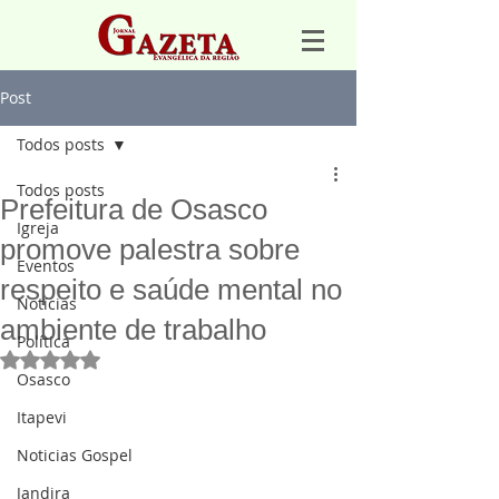
Post
Todos posts
Todos posts
Prefeitura de Osasco
Igreja
promove palestra sobre
Eventos
respeito e saúde mental no
Notícias
ambiente de trabalho
Política
Avaliado com NaN de 5 estrelas.
Osasco
Itapevi
Noticias Gospel
Jandira