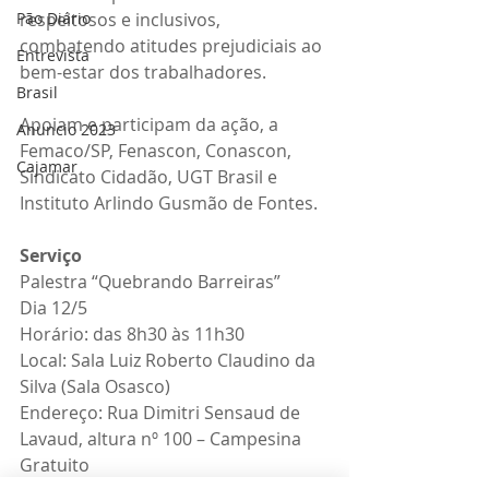
respeitosos e inclusivos, 
Pão Diário
combatendo atitudes prejudiciais ao 
Entrevista
bem-estar dos trabalhadores.
Brasil
Apoiam e participam da ação, a 
Anuncio 2023
Femaco/SP, Fenascon, Conascon, 
Cajamar
Sindicato Cidadão, UGT Brasil e 
Instituto Arlindo Gusmão de Fontes.
Serviço
Palestra “Quebrando Barreiras”
Dia 12/5        
Horário: das 8h30 às 11h30
Local: Sala Luiz Roberto Claudino da 
Silva (Sala Osasco)
Endereço: Rua Dimitri Sensaud de 
Lavaud, altura nº 100 – Campesina
Gratuito
#amorpelavida
#osasco
#AmorPorOsasco