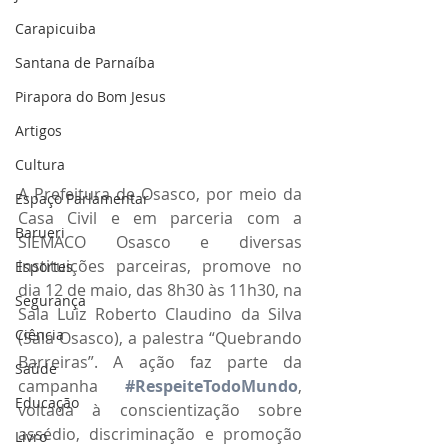
Carapicuiba
Santana de Parnaíba
Pirapora do Bom Jesus
Artigos
Cultura
A Prefeitura de Osasco, por meio da 
Espaço Parlamentar
Casa Civil e em parceria com a 
Barueri
SIEMACO Osasco e diversas 
instituições parceiras, promove no 
Esportes
dia 12 de maio, das 8h30 às 11h30, na 
Segurança
Sala Luiz Roberto Claudino da Silva 
Ciência
(Sala Osasco), a palestra “Quebrando 
Barreiras”. A ação faz parte da 
Saúde
campanha 
#RespeiteTodoMundo
, 
Educação
voltada à conscientização sobre 
assédio, discriminação e promoção 
Livro