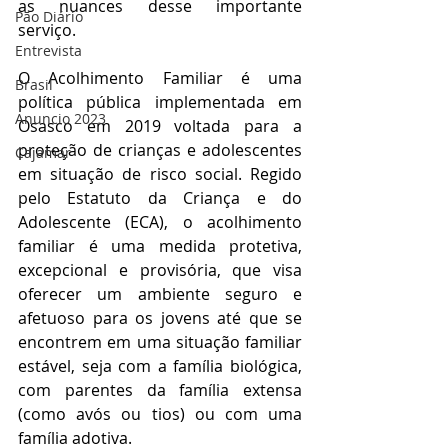
as nuances desse importante 
Pão Diário
serviço. 
Entrevista
O Acolhimento Familiar é uma 
Brasil
política pública implementada em 
Anuncio 2023
Osasco em 2019 voltada para a 
proteção de crianças e adolescentes 
Cajamar
em situação de risco social. Regido 
pelo Estatuto da Criança e do 
Adolescente (ECA), o acolhimento 
familiar é uma medida protetiva, 
excepcional e provisória, que visa 
oferecer um ambiente seguro e 
afetuoso para os jovens até que se 
encontrem em uma situação familiar 
estável, seja com a família biológica, 
com parentes da família extensa 
(como avós ou tios) ou com uma 
família adotiva. 