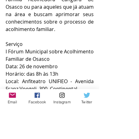
Osasco ou para aqueles que já atuam 
na área e buscam aprimorar seus 
conhecimentos sobre o processo de 
acolhimento familiar. 
Serviço
I Fórum Municipal sobre Acolhimento 
Familiar de Osasco
Data: 26 de novembro
Horário: das 8h às 13h
Local: Anfiteatro UNIFIEO - Avenida 
Franz Voegeli, 300, Continental
Email
Facebook
Instagram
Twitter
Inscrições
: As inscrições para o 
evento devem ser realizadas através 
da plataforma Sympla, pelo link: 
https://www.sympla.com.br/evento/i-
forum-municipal-sobre-acolhimento-