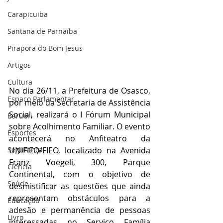
Carapicuiba
Santana de Parnaíba
Pirapora do Bom Jesus
Artigos
Cultura
No dia 26/11, a Prefeitura de Osasco, 
Espaço Parlamentar
por meio da Secretaria de Assistência 
Social, realizará o I Fórum Municipal 
Barueri
sobre Acolhimento Familiar. O evento 
Esportes
acontecerá no Anfiteatro da 
Segurança
UNIFIEO/FIEO, localizado na Avenida 
Franz Voegeli, 300, Parque 
Ciência
Continental, com o objetivo de 
Saúde
desmistificar as questões que ainda 
representam obstáculos para a 
Educação
adesão e permanência de pessoas 
Livro
interessadas no Serviço Família 