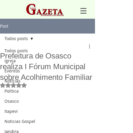
Post
Todos posts
Todos posts
Prefeitura de Osasco
Igreja
realiza I Fórum Municipal
Eventos
sobre Acolhimento Familiar
Notícias
Avaliado com NaN de 5 estrelas.
Política
Osasco
Itapevi
Noticias Gospel
Jandira