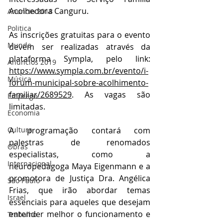
Acolhedora Canguru.
Anuncio 2018
Politica
As inscrições gratuitas para o evento 
Mundo
devem ser realizadas através da 
plataforma Sympla, pelo link:
Anuncios 2019
https://www.sympla.com.br/evento/i-
Música
forum-municipal-sobre-acolhimento-
familiar/2689529
. As vagas são 
Emprego
limitadas.
Economia
Cultura
A programação contará com 
palestras de renomados 
Obras
especialistas, como a 
Internacional
neuropedagoga Maya Eigenmann e a 
promotora de Justiça Dra. Angélica 
São Paulo
Frias, que irão abordar temas 
Israel
essenciais para aqueles que desejam 
entender melhor o funcionamento e 
Trabalho