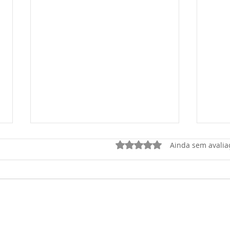
Avaliado com 0 de 5 estrel
Ainda sem avalia
OSASCO PLAZA SHOPPING
Osas