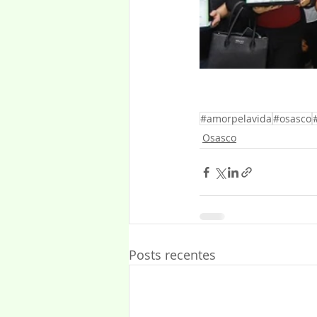
#amorpelavida
#osasco
Osasco
Posts recentes