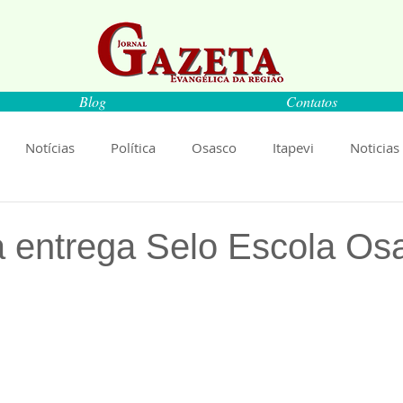
Blog
Contatos
Notícias
Política
Osasco
Itapevi
Noticias
naíba
Pirapora do Bom Jesus
Artigos
Cultura
ra entrega Selo Escola Os
rança
Ciência
Saúde
Educação
Livro
An
de 5 estrelas.
Música
Emprego
Economia
Cultura
Obras