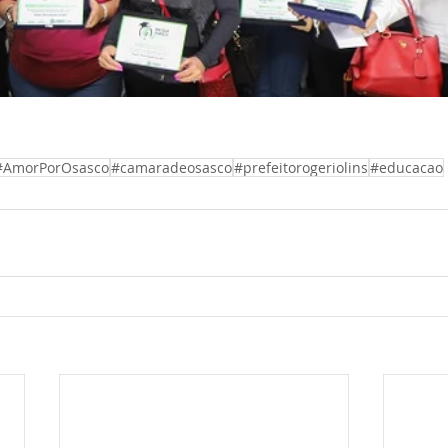
#AmorPorOsasco
#camaradeosasco
#prefeitorogeriolins
#educacao