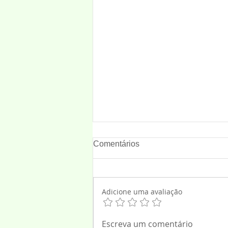
Comentários
Adicione uma avaliação
“SOLDADO, ONTEM, HOJE
Escreva um comentário