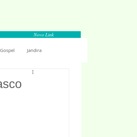
Novo Link
 Gospel
Jandira
Espaço Parlamentar
asco
uncio 2018
Politica