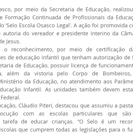
asco, por meio da Secretaria de Educação, realizo
e Formação Continuada de Profissionais da Educaçã
o ‘Selo Escola Osasco Legal’. A ação foi promovida c
e autoria do vereador e presidente interino da Câm
de Jesus.
 o reconhecimento, por meio de certificação das
ares de educação infantil que tenham autorização de
etaria de Educação, possuir licença de funcionament
ria, além da vistoria pelo Corpo de Bombeiros, i
Ministério da Educação, no atendimento aos Parâmet
ducação Infantil. As unidades também devem esta
 Federal.
ucação, Cláudio Piteri, destacou que assumiu a past
locução com as escolas particulares que são 
 tarefa de educar crianças. “O Selo é um recon
 escolas que cumprem todas as legislações para o f