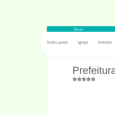
Inicio
Todos posts
Igreja
Eventos
Carapicuiba
Santana de Par
Prefeitu
Avaliado com NaN 
Barueri
Esportes
Segu
Mundo
Anuncios 2019