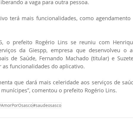
iberando a vaga para outra pessoa.  
tivo terá mais funcionalidades, como agendamento d
5, o prefeito Rogério Lins se reuniu com Henrique
rviços da Giespp, empresa que desenvolveu o apl
pais de Saúde, Fernando Machado (titular) e Suzete
r as funcionalidades do aplicativo.  
enta que dará mais celeridade aos serviços de saúd
munícipes”, comentou o prefeito Rogério Lins. 
#AmorPorOsasco
#saudeosasco