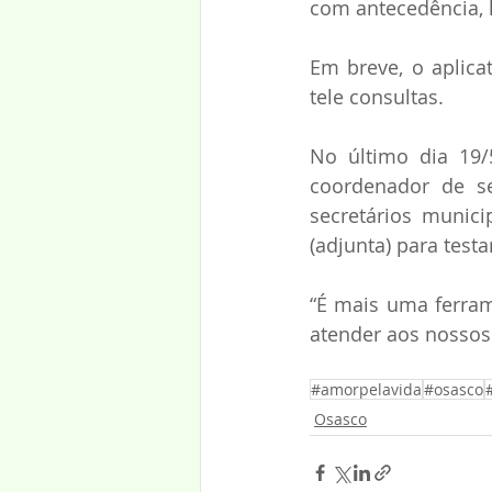
com antecedência, l
Em breve, o aplica
tele consultas. 
No último dia 19/
coordenador de se
secretários munici
(adjunta) para testa
“É mais uma ferram
atender aos nossos 
#amorpelavida
#osasco
Osasco