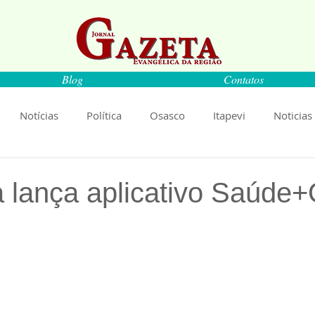
Blog
Contatos
Notícias
Política
Osasco
Itapevi
Noticias
naíba
Pirapora do Bom Jesus
Artigos
Cultura
ra lança aplicativo Saúde
de 5 estrelas.
rança
Ciência
Saúde
Educação
Livro
An
Música
Emprego
Economia
Cultura
Obras