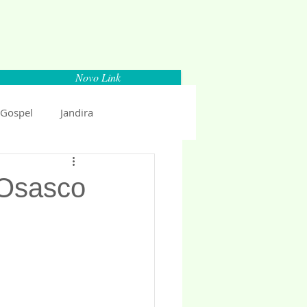
Novo Link
 Gospel
Jandira
Espaço Parlamentar
+Osasco
uncio 2018
Politica