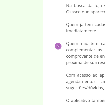
Na busca da loja v
Osasco que aparecer
Quem já tem cadast
imediatamente.  
Quem não tem cada
complementar as i
comprovante de end
próxima de sua resi
Com acesso ao apli
agendamentos, car
sugestões/dúvidas, 
O aplicativo també