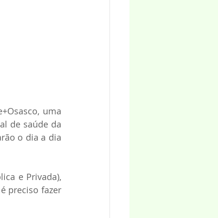
de+Osasco, uma 
al de saúde da 
ão o dia a dia 
Gestão Inteligente da Educação e Saúde Pública e Privada), 
é preciso fazer 