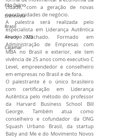
Pão Diário
cidade, com a geração de novas 
oportunidades de negócio.
Entrevista
A palestra será realizada pelo 
Brasil
especialista em Liderança Autêntica 
Fredy Machado. Formado em 
Anuncio 2023
Administração de Empresas com 
Cajamar
MBA no Brasil e exterior, ele tem 
vivência de 25 anos como executivo C 
Level, empreendedor e conselheiro 
em empresas no Brasil e de fora.
O palestrante é o único brasileiro 
com certificação em Liderança 
Autêntica pelo método do professor 
da Harvard Business School Bill 
George. Também atua como 
conselheiro e cofundador da ONG 
Squash Urbano Brasil, da startup 
Baby and Me e do Movimento Novos 