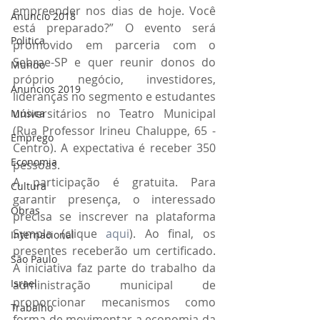
empreender nos dias de hoje. Você 
Anuncio 2018
está preparado?” O evento será 
Politica
promovido em parceria com o 
Sebrae-SP e quer reunir donos do 
Mundo
próprio negócio, investidores, 
Anuncios 2019
lideranças no segmento e estudantes 
universitários no Teatro Municipal 
Música
(Rua Professor Irineu Chaluppe, 65 - 
Emprego
Centro). A expectativa é receber 350 
Economia
pessoas.
A participação é gratuita. Para 
Cultura
garantir presença, o interessado 
Obras
precisa se inscrever na plataforma 
Sympla (clique 
aqui
). Ao final, os 
Internacional
presentes receberão um certificado. 
São Paulo
A iniciativa faz parte do trabalho da 
Israel
administração municipal de 
proporcionar mecanismos como 
Trabalho
forma de movimentar a economia da 