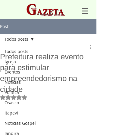
Post
Todos posts
Todos posts
Prefeitura realiza evento
Igreja
para estimular
Eventos
empreendedorismo na
Notícias
cidade
Política
Avaliado com NaN de 5 estrelas.
Osasco
Itapevi
Noticias Gospel
Jandira