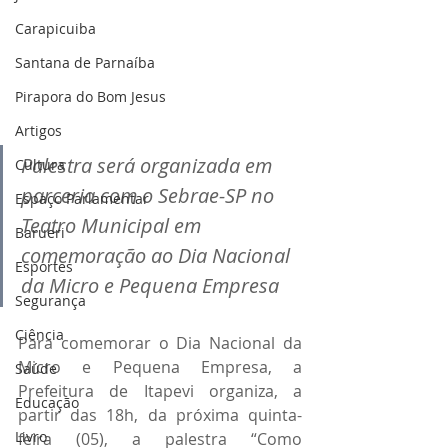
Carapicuiba
Santana de Parnaíba
Pirapora do Bom Jesus
Artigos
Palestra será organizada em 
Cultura
parceria com o Sebrae-SP no 
Espaço Parlamentar
Teatro Municipal em 
Barueri
comemoração ao Dia Nacional 
Esportes
da Micro e Pequena Empresa
Segurança
Ciência
Para comemorar o Dia Nacional da 
Micro e Pequena Empresa, a 
Saúde
Prefeitura de Itapevi organiza, a 
Educação
partir das 18h, da próxima quinta-
Livro
feira (05), a palestra “Como 