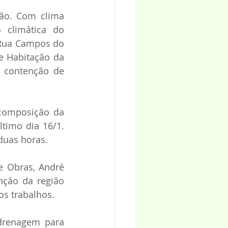
ão. Com clima 
 climática do 
Rua Campos do 
e Habitação da 
 contenção de 
composição da 
timo dia 16/1. 
duas horas.
e Obras, André 
ção da região 
os trabalhos.
drenagem para 