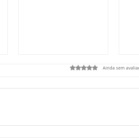
Avaliado com 0 de 5 estrel
Ainda sem avalia
OSA
“SOLDADO, ONTEM, HOJE
E SEMPRE”