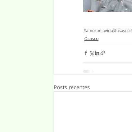
#amorpelavida
#osasco
Osasco
Posts recentes