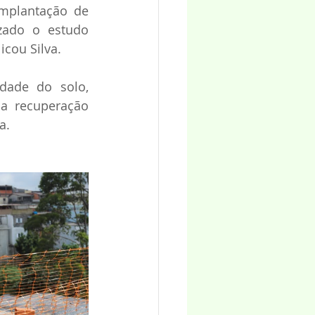
mplantação de 
zado o estudo 
cou Silva.
dade do solo, 
a recuperação 
a.