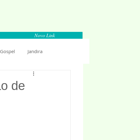
Novo Link
 Gospel
Jandira
Espaço Parlamentar
ão de
uncio 2018
Politica