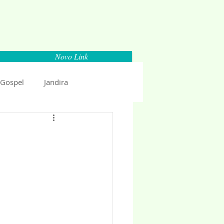
Novo Link
 Gospel
Jandira
Espaço Parlamentar
uncio 2018
Politica