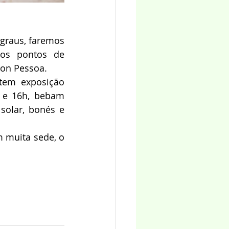
graus, faremos 
os pontos de 
son Pessoa.
tem exposição 
h e 16h, bebam 
solar, bonés e 
om muita sede, o 