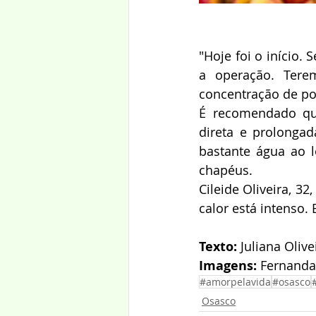
"Hoje foi o início.
a operação. Tere
concentração de po
É recomendado que
direta e prolongad
bastante água ao l
chapéus.
Cileide Oliveira, 32,
calor está intenso. 
Texto:
 Juliana Olive
Imagens:
 Fernanda
#amorpelavida
#osasco
Osasco