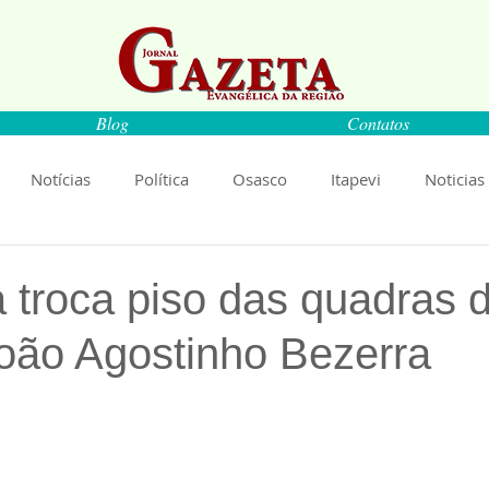
Blog
Contatos
Notícias
Política
Osasco
Itapevi
Noticias
naíba
Pirapora do Bom Jesus
Artigos
Cultura
a troca piso das quadras 
oão Agostinho Bezerra
rança
Ciência
Saúde
Educação
Livro
An
de 5 estrelas.
Música
Emprego
Economia
Cultura
Obras