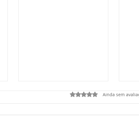
Avaliado com 0 de 5 estrel
Ainda sem avalia
ATENDIMENTO DA ENEL