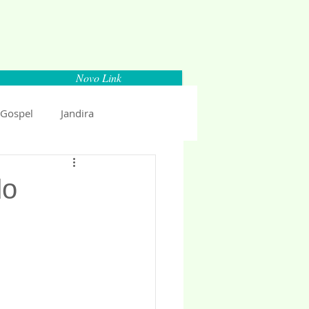
Novo Link
 Gospel
Jandira
Espaço Parlamentar
do
uncio 2018
Politica