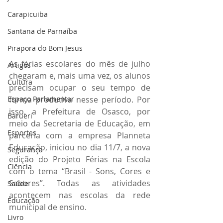
Carapicuiba
Santana de Parnaíba
Pirapora do Bom Jesus
As férias escolares do mês de julho 
Artigos
chegaram e, mais uma vez, os alunos 
Cultura
precisam ocupar o seu tempo de 
Espaço Parlamentar
forma produtiva nesse período. Por 
isso, a Prefeitura de Osasco, por 
Barueri
meio da Secretaria de Educação, em 
Esportes
parceria com a empresa Planneta 
Educação, iniciou no dia 11/7, a nova 
Segurança
edição do Projeto Férias na Escola 
Ciência
com o tema “Brasil - Sons, Cores e 
Sabores”. Todas as atividades 
Saúde
acontecem nas escolas da rede 
Educação
municipal de ensino.
Livro