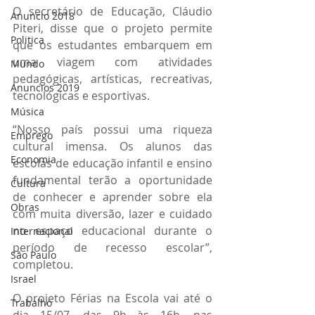
O secretário de Educação, Cláudio 
Anuncio 2018
Piteri, disse que o projeto permite 
Politica
que os estudantes embarquem em 
uma viagem com atividades 
Mundo
pedagógicas, artísticas, recreativas, 
Anuncios 2019
tecnológicas e esportivas.
Música
“Nosso país possui uma riqueza 
Emprego
cultural imensa. Os alunos das 
Economia
escolas de educação infantil e ensino 
fundamental terão a oportunidade 
Cultura
de conhecer e aprender sobre ela 
Obras
com muita diversão, lazer e cuidado 
no espaço educacional durante o 
Internacional
período de recesso escolar”, 
São Paulo
completou.
Israel
O projeto Férias na Escola vai até o 
Trabalho