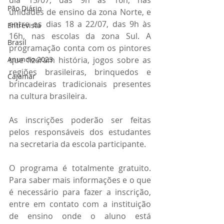
dia 15/07, das 9h às 16h, nas 
Pão Diário
unidades de ensino da zona Norte, e 
entre os dias 18 a 22/07, das 9h às 
Entrevista
16h, nas escolas da zona Sul. A 
Brasil
programação conta com os pintores 
Anuncio 2023
que fizeram história, jogos sobre as 
regiões brasileiras, brinquedos e 
Cajamar
brincadeiras tradicionais presentes 
na cultura brasileira.
As inscrições poderão ser feitas 
pelos responsáveis dos estudantes 
na secretaria da escola participante.
O programa é totalmente gratuito. 
Para saber mais informações e o que 
é necessário para fazer a inscrição, 
entre em contato com a instituição 
de ensino onde o aluno está 