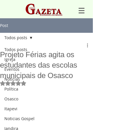
Post
Todos posts
Todos posts
Projeto Férias agita os
Igreja
estudantes das escolas
Eventos
municipais de Osasco
Notícias
Avaliado com NaN de 5 estrelas.
Política
Osasco
Itapevi
Noticias Gospel
Jandira