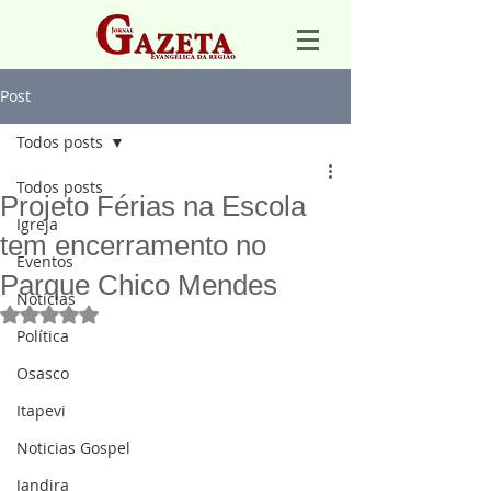
Post
Todos posts
Todos posts
Projeto Férias na Escola
Igreja
tem encerramento no
Eventos
Parque Chico Mendes
Notícias
Avaliado com NaN de 5 estrelas.
Política
Osasco
Itapevi
Noticias Gospel
Jandira