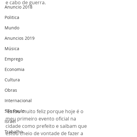
e cabo de guerra. 
Anuncio 2018
Politica
Mundo
Anuncios 2019
Música
Emprego
Economia
Cultura
Obras
Internacional
São Paulo
“Estou muito feliz porque hoje é o 
meu primeiro evento oficial na 
Israel
cidade como prefeito e saibam que 
Trabalho
estou cheio de vontade de fazer a 