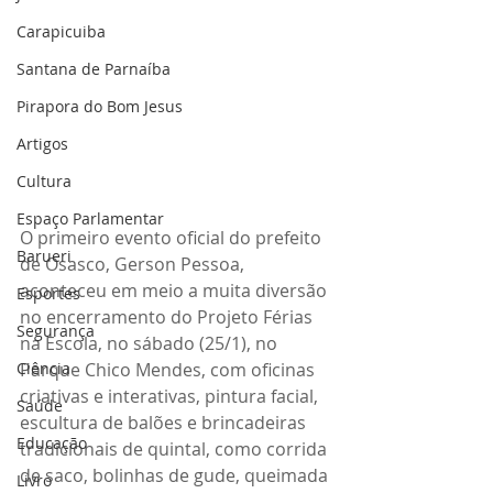
Carapicuiba
Santana de Parnaíba
Pirapora do Bom Jesus
Artigos
Cultura
Espaço Parlamentar
O primeiro evento oficial do prefeito 
Barueri
de Osasco, Gerson Pessoa, 
aconteceu em meio a muita diversão 
Esportes
no encerramento do Projeto Férias 
Segurança
na Escola, no sábado (25/1), no 
Ciência
Parque Chico Mendes, com oficinas 
criativas e interativas, pintura facial, 
Saúde
escultura de balões e brincadeiras 
Educação
tradicionais de quintal, como corrida 
de saco, bolinhas de gude, queimada 
Livro