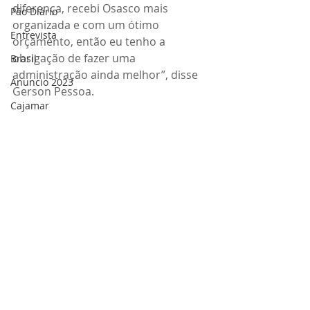
diferença, recebi Osasco mais 
Pão Diário
organizada e com um ótimo 
Entrevista
orçamento, então eu tenho a 
obrigação de fazer uma 
Brasil
administração ainda melhor”, disse 
Anuncio 2023
Gerson Pessoa.
Cajamar