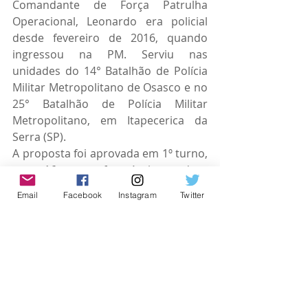
Comandante de Força Patrulha 
Operacional, Leonardo era policial 
desde fevereiro de 2016, quando 
ingressou na PM. Serviu nas 
unidades do 14° Batalhão de Polícia 
Militar Metropolitano de Osasco e no 
25° Batalhão de Polícia Militar 
Metropolitano, em Itapecerica da 
Serra (SP).
A proposta foi aprovada em 1º turno, 
com 16 votos favoráveis, e deve 
passar por mais uma votação no 
Email
Facebook
Instagram
Twitter
próximo dia 3 de abril. Ainda na 
Sessão desta terça-feira, os 
parlamentares aprovaram outros 10 
projetos.
Confira a lista de todos os projetos 
aprovados nesta terça-feira neste 
link: 