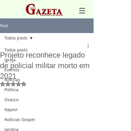
Post
Todos posts
Todos posts
Projeto reconhece legado
Igreja
de policial militar morto em
Eventos
2021
Notícias
Avaliado com NaN de 5 estrelas.
Política
Osasco
Itapevi
Noticias Gospel
Jandira