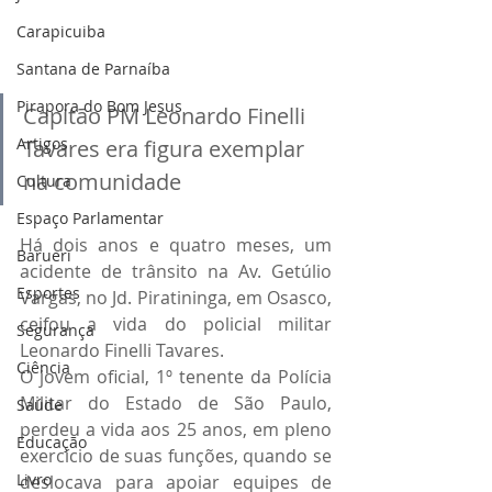
Carapicuiba
Santana de Parnaíba
Pirapora do Bom Jesus
Capitão PM Leonardo Finelli 
Artigos
Tavares era figura exemplar 
na comunidade
Cultura
Espaço Parlamentar
Há dois anos e quatro meses, um 
Barueri
acidente de trânsito na Av. Getúlio 
Esportes
Vargas, no Jd. Piratininga, em Osasco, 
ceifou a vida do policial militar 
Segurança
Leonardo Finelli Tavares.
Ciência
O jovem oficial, 1º tenente da Polícia 
Militar do Estado de São Paulo, 
Saúde
perdeu a vida aos 25 anos, em pleno 
Educação
exercício de suas funções, quando se 
Livro
deslocava para apoiar equipes de 