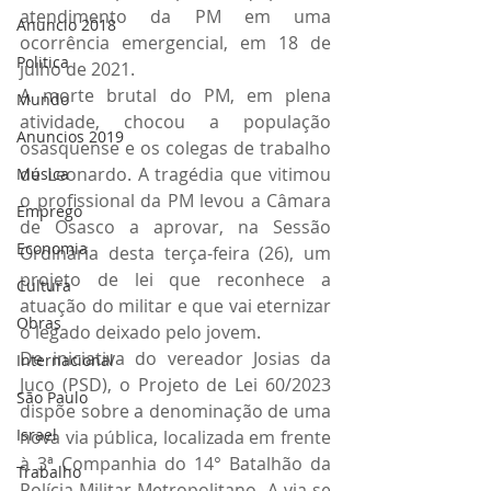
atendimento da PM em uma 
Anuncio 2018
ocorrência emergencial, em 18 de 
Politica
julho de 2021.
A morte brutal do PM, em plena 
Mundo
atividade, chocou a população 
Anuncios 2019
osasquense e os colegas de trabalho 
de Leonardo. A tragédia que vitimou 
Música
o profissional da PM levou a Câmara 
Emprego
de Osasco a aprovar, na Sessão 
Economia
Ordinária desta terça-feira (26), um 
projeto de lei que reconhece a 
Cultura
atuação do militar e que vai eternizar 
Obras
o legado deixado pelo jovem.
De iniciativa do vereador Josias da 
Internacional
Juco (PSD), o Projeto de Lei 60/2023 
São Paulo
dispõe sobre a denominação de uma 
Israel
nova via pública, localizada em frente 
à 3ª Companhia do 14° Batalhão da 
Trabalho
Polícia Militar Metropolitano. A via se 