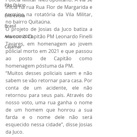
Pão Diário
inicia na rua Rua Flor de Margarida e 
termina na rotatória da Vila Militar, 
Entrevista
no bairro Quitaúna.
Brasil
O projeto de Josias da Juco batiza a 
via como Capitão PM Leonardo Finelli 
Anuncio 2023
Tavares, em homenagem ao jovem 
Cajamar
policial morto em 2021 e que passou 
ao posto de Capitão como 
homenagem póstuma da PM.
“Muitos desses policiais saem e não 
sabem se vão retornar para casa. Por 
conta de um acidente, ele não 
retornou para seus pais. Através do 
nosso voto, uma rua ganha o nome 
de um homem que honrou a sua 
farda e o nome dele não será 
esquecido nessa cidade”, disse Josias 
da Juco.