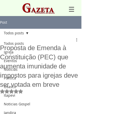
Post
Todos posts
Todos posts
Proposta de Emenda à
Igreja
Constituição (PEC) que
Eventos
aumenta imunidade de
Notícias
impostos para igrejas deve
Política
ser votada em breve
Osasco
Avaliado com NaN de 5 estrelas.
Itapevi
Noticias Gospel
Jandira