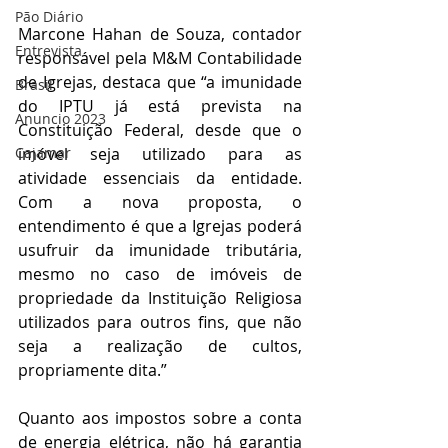
Pão Diário
Marcone Hahan de Souza, contador 
Entrevista
responsável pela M&M Contabilidade 
de Igrejas, destaca que “a imunidade 
Brasil
do IPTU já está prevista na 
Anuncio 2023
Constituição Federal, desde que o 
Cajamar
imóvel seja utilizado para as 
atividade essenciais da entidade. 
Com a nova proposta, o 
entendimento é que a Igrejas poderá 
usufruir da imunidade tributária, 
mesmo no caso de imóveis de 
propriedade da Instituição Religiosa 
utilizados para outros fins, que não 
seja a realização de cultos, 
propriamente dita.”
Quanto aos impostos sobre a conta 
de energia elétrica, não há garantia 