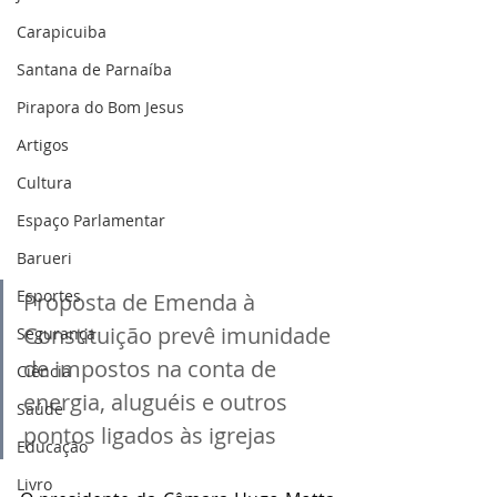
Carapicuiba
Santana de Parnaíba
Pirapora do Bom Jesus
Artigos
Cultura
Espaço Parlamentar
Barueri
Esportes
Proposta de Emenda à 
Constituição prevê imunidade 
Segurança
de impostos na conta de 
Ciência
energia, aluguéis e outros 
Saúde
pontos ligados às igrejas
Educação
Livro