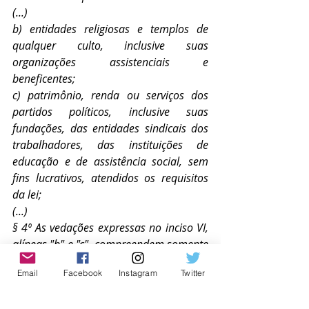
(...)
b) entidades religiosas e templos de 
qualquer culto, inclusive suas 
organizações assistenciais e 
beneficentes;      
c) patrimônio, renda ou serviços dos 
partidos políticos, inclusive suas 
fundações, das entidades sindicais dos 
trabalhadores, das instituições de 
educação e de assistência social, sem 
fins lucrativos, atendidos os requisitos 
da lei;
(...)
§ 4º As vedações expressas no inciso VI, 
alíneas "b" e "c", compreendem somente 
o patrimônio, a renda e os serviços, 
Email
Facebook
Instagram
Twitter
relacionados com as finalidades 
essenciais das entidades nelas 