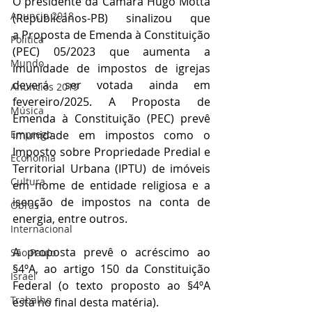
O presidente da Câmara Hugo Motta 
Anuncio 2018
(Republicanos-PB) sinalizou que 
a Proposta de Emenda à Constituição 
Politica
(PEC) 05/2023 que aumenta a 
Mundo
imunidade de impostos de igrejas 
deverá ser votada ainda em 
Anuncios 2019
fevereiro/2025. A Proposta de 
Música
Emenda à Constituição (PEC) prevê 
Emprego
imunidade em impostos como o 
Imposto sobre Propriedade Predial e 
Economia
Territorial Urbana (IPTU) de imóveis 
Cultura
em nome de entidade religiosa e a 
isenção de impostos na conta de 
Obras
energia, entre outros. 
Internacional
A proposta prevê o acréscimo ao 
São Paulo
§4ºA, ao artigo 150 da Constituição 
Israel
Federal (o texto proposto ao §4ºA 
Trabalho
está no final desta matéria).