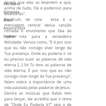
deseja que elas se levantem e que, 
Pão Diário
acima de tudo, Ele é poderoso para 
Entrevista
levantá-las”.
Recálculo de rota  essa é a 
Brasil
mensagem central dessa canção 
Anuncio 2023
ritmada e envolvente que fala da 
única rota para a verdadeira 
Cajamar
felicidade. Versos como, “E é por isso 
que eu não consigo viver longe da 
Tua presença, Onde eu poderia ir se 
eu preciso ouvir as palavras de vida 
eterna [...] Só Tu tens as palavras de 
vida eterna, É por isso que eu não 
consigo viver longe da Tua presença”, 
falam sobre a importância de uma 
vida pautada pelas palavras de Jesus.
Dentre as músicas que Rafah tem 
para lançar, ele acredita que o tema 
de “Onde Eu Poderia Ir?” seja o de 