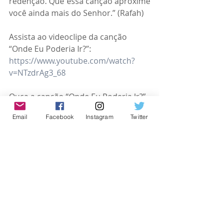
redenção. Que essa canção aproxime 
você ainda mais do Senhor.” (Rafah)
Assista ao videoclipe da canção 
“Onde Eu Poderia Ir?”: 
https://www.youtube.com/watch?
v=NTzdrAg3_68
Ouça a canção “Onde Eu Poderia Ir?” 
nas plataformas digitais. Adicione à 
Email
Facebook
Instagram
Twitter
sua playlist: 
https://onerpm.link/rafah_ondeeupo
deriair
Siga o cantor Rafah nas redes sociais!
Instagram: 
https://www.instagram.com/rafah
YouTube: 
https://www.youtube.com/@Rafah