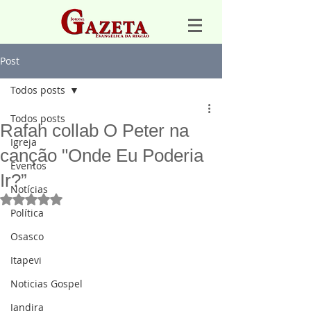
Post
Todos posts
Todos posts
Rafah collab O Peter na
Igreja
canção "Onde Eu Poderia
Eventos
Ir?”
Notícias
Avaliado com NaN de 5 estrelas.
Política
Osasco
Itapevi
Noticias Gospel
Jandira