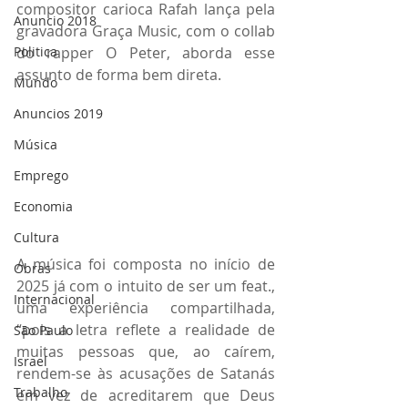
compositor carioca Rafah lança pela 
Anuncio 2018
gravadora Graça Music, com o collab 
Politica
do rapper O Peter, aborda esse 
assunto de forma bem direta. 
Mundo
Anuncios 2019
Música
Emprego
Economia
Cultura
A música foi composta no início de 
Obras
2025 já com o intuito de ser um feat., 
Internacional
uma experiência compartilhada, 
“pois a letra reflete a realidade de 
São Paulo
muitas pessoas que, ao caírem, 
Israel
rendem-se às acusações de Satanás 
Trabalho
em vez de acreditarem que Deus 