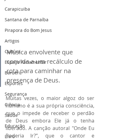
Carapicuiba
Santana de Parnaíba
Pirapora do Bom Jesus
Artigos
Música envolvente que 
Cultura
convida a um recálculo de 
Espaço Parlamentar
rota para caminhar na 
Barueri
presença de Deus.
Esportes
Segurança
Muitas vezes, o maior algoz do ser 
Ciência
humano é a sua própria consciência, 
que o impede de receber o perdão 
Saúde
de Deus embora Ele já o tenha 
Educação
liberado. A canção autoral "Onde Eu 
Poderia Ir?”, que o cantor e 
Livro