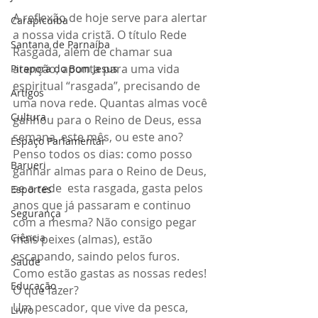
A reflexão de hoje serve para alertar 
Carapicuiba
a nossa vida cristã. O título Rede 
Santana de Parnaíba
Rasgada, além de chamar sua 
atenção, aponta para uma vida 
Pirapora do Bom Jesus
espiritual “rasgada”, precisando de 
Artigos
uma nova rede. Quantas almas você 
Cultura
ganhou para o Reino de Deus, essa 
semana, este mês, ou este ano?
Espaço Parlamentar
Penso todos os dias: como posso 
Barueri
ganhar almas para o Reino de Deus, 
se a rede  esta rasgada, gasta pelos 
Esportes
anos que já passaram e continuo 
Segurança
com a mesma? Não consigo pegar 
Ciência
mais peixes (almas), estão 
escapando, saindo pelos furos. 
Saúde
Como estão gastas as nossas redes! 
Educação
O que fazer?
Um pescador, que vive da pesca, 
Livro