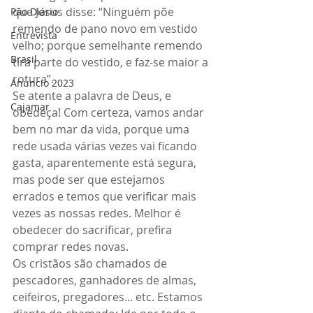
que Jesus disse: “Ninguém põe 
Pão Diário
remendo de pano novo em vestido 
Entrevista
velho; porque semelhante remendo 
Brasil
tira parte do vestido, e faz-se maior a 
rotura”.
Anuncio 2023
Se atente a palavra de Deus, e 
Cajamar
obedeça! Com certeza, vamos andar 
bem no mar da vida, porque uma 
rede usada várias vezes vai ficando 
gasta, aparentemente está segura, 
mas pode ser que estejamos 
errados e temos que verificar mais 
vezes as nossas redes. Melhor é 
obedecer do sacrificar, prefira 
comprar redes novas.
Os cristãos são chamados de 
pescadores, ganhadores de almas, 
ceifeiros, pregadores... etc. Estamos 