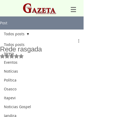
Post
Todos posts
Todos posts
Rede rasgada
Igreja
Avaliado com NaN de 5 estrelas.
Eventos
Notícias
Política
Osasco
Itapevi
Noticias Gospel
Jandira