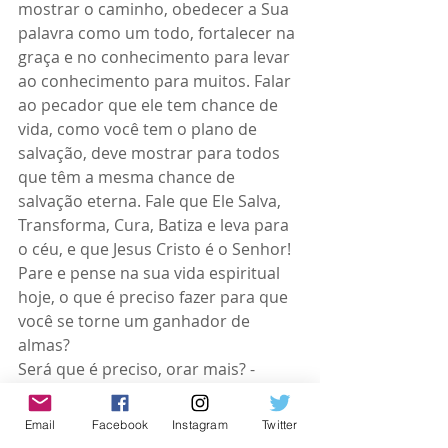
mostrar o caminho, obedecer a Sua 
palavra como um todo, fortalecer na 
graça e no conhecimento para levar 
ao conhecimento para muitos. Falar 
ao pecador que ele tem chance de 
vida, como você tem o plano de 
salvação, deve mostrar para todos 
que têm a mesma chance de 
salvação eterna. Fale que Ele Salva, 
Transforma, Cura, Batiza e leva para 
o céu, e que Jesus Cristo é o Senhor!
Pare e pense na sua vida espiritual 
hoje, o que é preciso fazer para que 
você se torne um ganhador de 
almas?
Será que é preciso, orar mais? - 
Então ore mais!
Será que é preciso jejuar mais? - 
Email
Facebook
Instagram
Twitter
Então jejue mais!