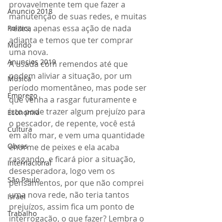
provavelmente tem que fazer a 
Anuncio 2018
manutenção de suas redes, e muitas 
vezes, apenas essa ação de nada 
Politica
adianta e temos que ter comprar 
Mundo
uma nova.
Anuncios 2019
A usada com remendos até que 
podem aliviar a situação, por um 
Música
período momentâneo, mas pode ser 
Emprego
que venha a rasgar futuramente e 
isto pode trazer algum prejuízo para 
Economia
o pescador, de repente, você está 
Cultura
em alto mar, e vem uma quantidade 
Obras
enorme de peixes e ela acaba 
rasgando, e ficará pior a situação, 
Internacional
desesperadora, logo vem os 
São Paulo
pensamentos, por que não comprei 
uma nova rede, não teria tantos 
Israel
prejuízos, assim fica um ponto de 
Trabalho
interrogação, o que fazer? Lembra o 