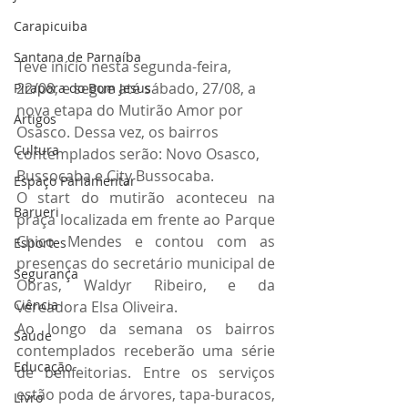
Carapicuiba
Santana de Parnaíba
Teve início nesta segunda-feira, 
22/08, e segue até sábado, 27/08, a 
Pirapora do Bom Jesus
nova etapa do Mutirão Amor por 
Artigos
Osasco. Dessa vez, os bairros 
Cultura
contemplados serão: Novo Osasco, 
Bussocaba e City Bussocaba. 
Espaço Parlamentar
O start do mutirão aconteceu na 
Barueri
praça localizada em frente ao Parque 
Chico Mendes e contou com as 
Esportes
presenças do secretário municipal de 
Segurança
Obras, Waldyr Ribeiro, e da 
Ciência
vereadora Elsa Oliveira. 
Ao longo da semana os bairros 
Saúde
contemplados receberão uma série 
Educação
de benfeitorias. Entre os serviços 
estão poda de árvores, tapa-buracos, 
Livro