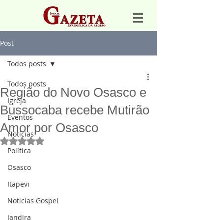
Post
Todos posts
Todos posts
Região do Novo Osasco e
Igreja
Bussocaba recebe Mutirão
Eventos
Amor por Osasco
Notícias
Avaliado com NaN de 5 estrelas.
Política
Osasco
Itapevi
Noticias Gospel
Jandira