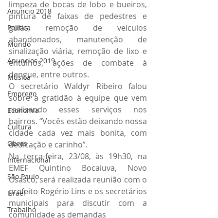
limpeza de bocas de lobo e bueiros, 
Anuncio 2018
pintura de faixas de pedestres e 
guias, remoção de veículos 
Politica
abandonados, manutenção de 
Mundo
sinalização viária, remoção de lixo e 
Anuncios 2019
entulhos, ações de combate à 
dengue, entre outros.
Música
O secretário Waldyr Ribeiro falou 
Emprego
sobre a gratidão à equipe que vem 
realizando esses serviços nos 
Economia
bairros. “Vocês estão deixando nossa 
Cultura
cidade cada vez mais bonita, com 
Obras
dedicação e carinho”.
Na terça-feira, 23/08, às 19h30, na 
Internacional
EMEF Quintino Bocaiuva, Novo 
São Paulo
Osasco, será realizada reunião com o 
prefeito Rogério Lins e os secretários 
Israel
municipais para discutir com a 
Trabalho
comunidade as demandas