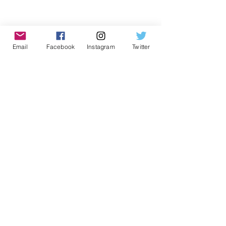
Email
Facebook
Instagram
Twitter
#osasco
#esportes
#esporte
Posts recentes
Ver tudo