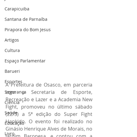
Carapicuiba
Santana de Parnaíba
Pirapora do Bom Jesus
Artigos
Cultura
Espaço Parlamentar
Barueri
Esportes
A Prefeitura de Osasco, em parceria 
com a Secretaria de Esporte, 
Segurança
Recreação e Lazer e a Academia New 
Ciência
Fight, promoveu no último sábado 
Saúde
(22/3) a 5ª edição do Super Fight 
Hapkido. O evento foi realizado no 
Educação
Ginásio Henrique Alves de Morais, no 
Livro
Jardim Baronesa, e contou com a 