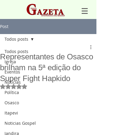
Post
Todos posts
Todos posts
Representantes de Osasco
Igreja
brilham na 5ª edição do
Eventos
Super Fight Hapkido
Notícias
Avaliado com NaN de 5 estrelas.
Política
Osasco
Itapevi
Noticias Gospel
Jandira