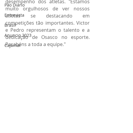
desempenho dos atletas. "Estamos 
Pão Diário
muito orgulhosos de ver nossos 
Entrevista
atletas se destacando em 
competições tão importantes. Victor 
Brasil
e Pedro representam o talento e a 
Anuncio 2023
dedicação de Osasco no esporte. 
Parabéns a toda a equipe." 
Cajamar