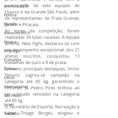
participação de sete equipes de 
Anuncio 2018
Osasco e da Grande São Paulo, além 
Politica
de representantes de Praia Grande, 
Mundo
Jacareí e Piracaia. 
Ao longo da competição, foram 
Anuncios 2019
realizadas 34 lutas casadas. A equipe 
Música
anfitriã, New Fight, destacou-se com 
um desempenho excepcional: dos 21 
Emprego
atletas inscritos, conquistou 13 
Economia
medalhas de ouro e 8 de prata. 
Entre os principais destaques, Victor 
Cultura
Peixoto sagrou-se campeão na 
Obras
categoria até 85 kg, garantindo o 
Internacional
cinturão. Já Pedro Pires brilhou ao 
ser coroado vencedor na categoria 
São Paulo
até 65 kg. 
Israel
O Secretário de Esporte, Recreação e 
Lazer, Thiago Borges, elogiou o 
Trabalho