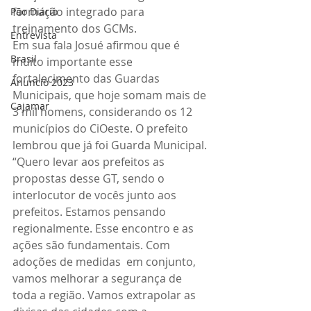
formação integrado para 
Pão Diário
treinamento dos GCMs. 
Entrevista
Em sua fala Josué afirmou que é 
Brasil
muito importante esse 
fortalecimento das Guardas 
Anuncio 2023
Municipais, que hoje somam mais de 
Cajamar
3 mil homens, considerando os 12 
municípios do CiOeste. O prefeito 
lembrou que já foi Guarda Municipal. 
“Quero levar aos prefeitos as 
propostas desse GT, sendo o 
interlocutor de vocês junto aos 
prefeitos. Estamos pensando 
regionalmente. Esse encontro e as 
ações são fundamentais. Com 
adoções de medidas  em conjunto, 
vamos melhorar a segurança de 
toda a região. Vamos extrapolar as 