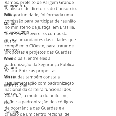
Ramos, prefeito de Vargem Grande 
Anuncio 2018
Paulista e de diretores do Consórcio. 
Na oportunidade, foi formada uma 
Politica
comissão para participar de reunião 
Mundo
no ministério da Justiça, em Brasília, 
Anuncios 2019
no início de fevereiro, composta 
pelos comandantes das cidades que 
Música
compõem o CiOeste, para tratar de 
Emprego
propostas e projetos das Guardas 
Municipais, entre eles a 
Economia
padronização da Segurança Pública 
Cultura
Básica. Entre as propostas 
Obras
discutidas também consta a 
regulamentação com padronização 
Internacional
nacional da carteira funcional dos 
São Paulo
Guardas; o modelo do uniforme; 
definir a padronização dos códigos 
Israel
de ocorrência das Guardas e a 
Trabalho
criação de um centro regional de 