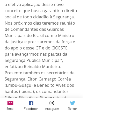
a efetiva aplicação desse novo 
conceito que busca garantir o direito 
social de todo cidadão à Segurança. 
Nos próximos dias teremos reunião 
de Comandantes das Guardas 
Municipais do Brasil com o Ministro 
da Justiça e precisaremos da força e 
do apoio desse GT e do CIOESTE, 
para avançarmos nas pautas da 
Segurança Pública Municipal”, 
enfatizou Reinaldo Monteiro. 
Presente também os secretários de 
Segurança, Elton Camargo Corrêa 
(Embu-Guaçu) e Benedito Alves dos 
Santos (Ibiúna); os comandantes 
Gilmar Silva Alves (Itapecerica da 
Serra), Davi Oliveira Dutra 
Email
Facebook
Instagram
Twitter
(Sorocaba), Eduardo L. Barbosa 