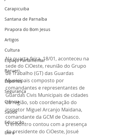
Carapicuiba
Santana de Parnaíba
Pirapora do Bom Jesus
Artigos
Cultura
Na quarta-feira, 18/01, aconteceu na 
Espaço Parlamentar
sede do CiOeste, reunião do Grupo 
Barueri
de Trabalho (GT) das Guardas 
Municipais composto por 
Esportes
comandantes e representantes de 
Segurança
Guardas Civis Municipais de cidades 
Ciência
da região, sob coordenação do 
inspetor Miguel Arcanjo Maidana, 
Saúde
comandante da GCM de Osasco.
Educação
O encontro contou com a presença 
do presidente do CiOeste, Josué 
Livro