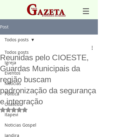
Post
Todos posts
Todos posts
Reunidas pelo CIOESTE,
Igreja
Guardas Municipais da
Eventos
região buscam
Notícias
padronização da segurança
Política
e integração
Osasco
Avaliado com NaN de 5 estrelas.
Itapevi
Noticias Gospel
Jandira