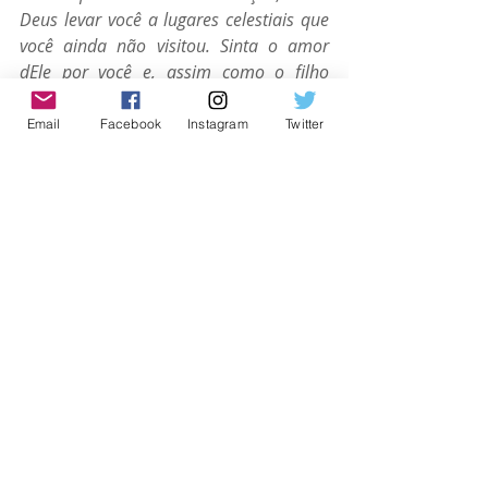
Deus levar você a lugares celestiais que 
você ainda não visitou. Sinta o amor 
dEle por você e, assim como o filho 
pródigo, receba o perdão do Pai e se 
reconcilie com Ele, que o espera de 
Email
Facebook
Instagram
Twitter
braços abertos. Que Deus Pai e Jesus 
Cristo fortaleça você em sua 
caminhada
.” (Rodolpho Camilo)
Ouça a canção “
Resgate
” nas 