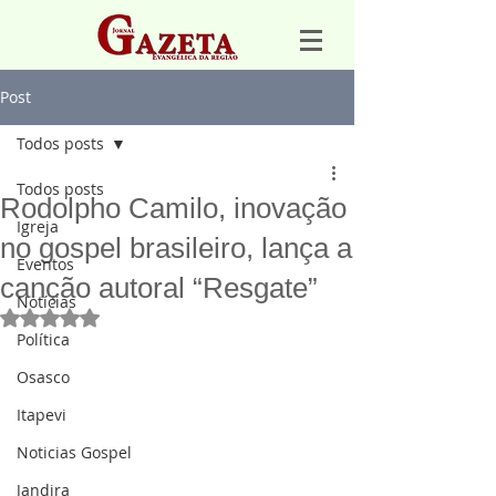
Post
Todos posts
Todos posts
Rodolpho Camilo, inovação
Igreja
no gospel brasileiro, lança a
Eventos
canção autoral “Resgate”
Notícias
Avaliado com NaN de 5 estrelas.
Política
Osasco
Itapevi
Noticias Gospel
Jandira