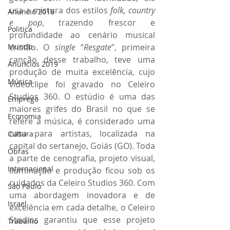
usa a mistura dos estilos 
folk, country 
Anuncio 2018
e pop
, trazendo frescor e 
Politica
profundidade ao cenário musical 
Mundo
cristão. O 
single
 “
Resgate
”, primeira 
canção desse trabalho, teve uma 
Anuncios 2019
produção de muita excelência, cujo 
Música
videoclipe foi gravado no Celeiro 
Studios 360. O estúdio é uma das 
Emprego
maiores grifes do Brasil no que se 
Economia
refere a música, é considerado uma 
casa para artistas, localizada na 
Cultura
capital do sertanejo, Goiás (GO). Toda 
Obras
a parte de cenografia, projeto visual, 
Internacional
iluminação e produção ficou sob os 
cuidados da Celeiro Studios 360. Com 
São Paulo
uma abordagem inovadora e de 
Israel
excelência em cada detalhe, o Celeiro 
Studios garantiu que esse projeto 
Trabalho