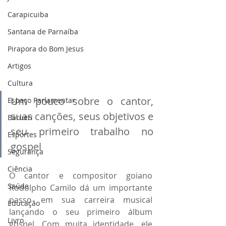
Carapicuiba
Santana de Parnaíba
Pirapora do Bom Jesus
Artigos
Cultura
Um pouco sobre o cantor, 
Espaço Parlamentar
suas canções, seus objetivos e 
Barueri
seu primeiro trabalho no 
Esportes
gospel
Segurança
Ciência
O cantor e compositor goiano 
Saúde
Rodolpho Camilo dá um importante 
passo em sua carreira musical 
Educação
lançando o seu primeiro álbum 
Livro
gospel. Com muita identidade, ele 