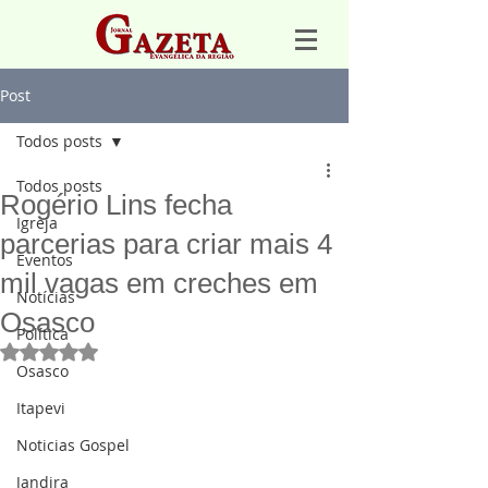
Post
Todos posts
Todos posts
Rogério Lins fecha
Igreja
parcerias para criar mais 4
Eventos
mil vagas em creches em
Notícias
Osasco
Política
Avaliado com NaN de 5 estrelas.
Osasco
Itapevi
Noticias Gospel
Jandira