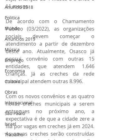
11 meses. 
Anuncio 2018
Politica
De acordo com o Chamamento 
Mundo
Público (03/2022), as organizações 
sociais devem começar o 
Anuncios 2019
atendimento a partir de dezembro 
Música
deste ano. Atualmente, Osasco já 
possui convênio com outras 15 
Emprego
entidades, que atendem 1.646 
Economia
crianças. Já as creches da rede 
municipal atendem outras 8.996. 
Cultura
Obras
Com os novos convênios e as quatro 
Internacional
novas creches municipais a serem 
entregues no próximo ano, a 
São Paulo
expectativa é de que a cidade zere a 
Israel
fila por vagas em creches já em 2024. 
As novas creches serão construídas 
Trabalho