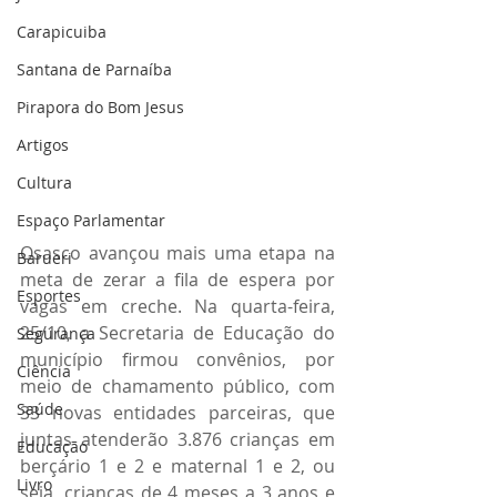
Carapicuiba
Santana de Parnaíba
Pirapora do Bom Jesus
Artigos
Cultura
Espaço Parlamentar
Osasco avançou mais uma etapa na 
Barueri
meta de zerar a fila de espera por 
Esportes
vagas em creche. Na quarta-feira, 
25/10, a Secretaria de Educação do 
Segurança
município firmou convênios, por 
Ciência
meio de chamamento público, com 
Saúde
33 novas entidades parceiras, que 
juntas atenderão 3.876 crianças em 
Educação
berçário 1 e 2 e maternal 1 e 2, ou 
Livro
seja, crianças de 4 meses a 3 anos e 