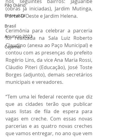
nos seguintes bairros: Jaguaribe 
Pão Diário
(obras já iniciadas), Jardim Mutinga, 
Entrevista
Portal D’Oeste e Jardim Helena.  
Brasil
Cerimônia para celebrar a parceria 
Anuncio 2023
foi realizada na Sala Luiz Roberto 
Claudino (anexa ao Paço Municipal) e 
Cajamar
contou com as presenças do prefeito 
Rogério Lins, da vice Ana Maria Rossi, 
Cláudio Piteri (Educação), José Toste 
Borges (adjunto), demais secretários 
municipais e vereadores. 
“Tem uma lei federal recente que diz 
que as cidades terão que publicar 
suas listas de fila de espera para 
vagas em creche. Com essas novas 
parcerias e as quatro novas creches 
que vamos entregar, no ano que vem 