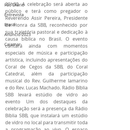
21h30. A celebração será aberta ao 
Pão Diário
público e terá como pregador o 
Entrevista
Reverendo Assir Pereira, Presidente 
de Honra da SBB, reconhecido por 
Brasil
sua trajetória pastoral e dedicação à 
Anuncio 2023
causa bíblica no Brasil. O evento 
Cajamar
contará ainda com momentos 
especiais de música e participação 
artística, incluindo apresentações do 
Coral de Cegos da SBB, do Coral 
Catedral, além da participação 
musical do Rev. Guilherme Iamarino 
e do Rev. Lucas Machado. Rádio Bíblia 
SBB levará estúdio de vidro ao 
evento Um dos destaques da 
celebração será a presença da Rádio 
Bíblia SBB, que instalará um estúdio 
de vidro no local para transmitir toda 
a programação ao vivo. O espaço 