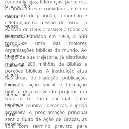
reunirá igrejas, lideranças, parceiros, 
Anuncio 2018
colaboradores e convidados em um 
momento de gratidão, comunhão e 
Politica
celebração da missão de tornar a 
Mundo
Palavra de Deus acessível a todas as 
pessoas. Fundada em 1948, a SBB 
Anuncios 2019
tornou-se uma das maiores 
Música
organizações bíblicas do mundo. Ao 
Emprego
longo de sua trajetória, já distribuiu 
mais de 200 milhões de Bíblias e 
Economia
porções bíblicas. A instituição atua 
Cultura
nas áreas de tradução, publicação, 
inclusão, ação social e formação 
Obras
bíblica, desenvolvendo projetos em 
Internacional
todo o território nacional. Culto 
São Paulo
especial reunirá lideranças e igreja 
brasileira A programação principal 
Israel
será o Culto de Ação de Graças, às 
Trabalho
19h, com término previsto para 