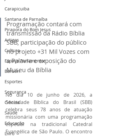
Carapicuiba
Santana de Parnaíba
Programação contará com 
Pirapora do Bom Jesus
transmissão da Rádio Bíblia 
Artigos
SBB, participação do público 
no projeto +31 Mil Vozes com 
Cultura
a Palavra e exposição do 
Espaço Parlamentar
Museu da Bíblia 
Barueri
Esportes
Segurança
No dia 10 de junho de 2026, a 
Sociedade Bíblica do Brasil (SBB) 
Ciência
celebra seus 78 anos de atuação 
Saúde
missionária com uma programação 
Educação
especial na tradicional Catedral 
Evangélica de São Paulo. O encontro 
Livro