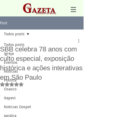
Post
Todos posts
Todos posts
SBB celebra 78 anos com
Igreja
culto especial, exposição
Eventos
histórica e ações interativas
Notícias
em São Paulo
Política
Avaliado com NaN de 5 estrelas.
Osasco
Itapevi
Noticias Gospel
Jandira