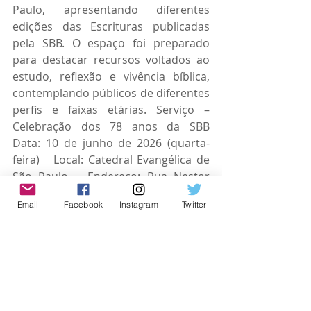
Paulo, apresentando diferentes 
edições das Escrituras publicadas 
pela SBB. O espaço foi preparado 
para destacar recursos voltados ao 
estudo, reflexão e vivência bíblica, 
contemplando públicos de diferentes 
perfis e faixas etárias. Serviço – 
Celebração dos 78 anos da SBB   
Data: 10 de junho de 2026 (quarta-
feira)   Local: Catedral Evangélica de 
São Paulo   Endereço: Rua Nestor 
Pestana, 152 – São Paulo (SP)   19h00 
Email
Facebook
Instagram
Twitter
– Culto de Ação de Graças   19h00 – 
Culto de Ação de Graças Sobre a SBB 
A Sociedade Bíblica do Brasil é uma 
organização beneficente, sem fins 
lucrativos, dedicada a tornar a Bíblia 
acessível a todas as pessoas, em 
linguagem relevante e por meio de 