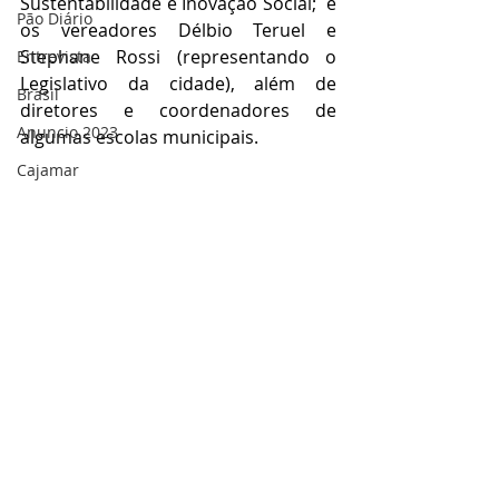
Sustentabilidade e Inovação Social;  e 
Pão Diário
os vereadores Délbio Teruel e 
Stephane Rossi (representando o 
Entrevista
Legislativo da cidade), além de 
Brasil
diretores e coordenadores de 
Anuncio 2023
algumas escolas municipais.
Cajamar