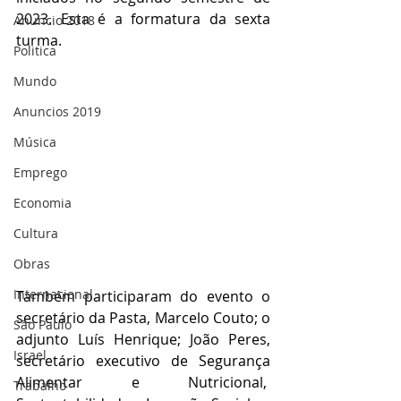
2023. Esta é a formatura da sexta 
Anuncio 2018
turma.
Politica
Mundo
Anuncios 2019
Música
Emprego
Economia
Cultura
Obras
Internacional
Também participaram do evento o 
secretário da Pasta, Marcelo Couto; o 
São Paulo
adjunto Luís Henrique; João Peres, 
Israel
secretário executivo de Segurança 
Alimentar e Nutricional,  
Trabalho