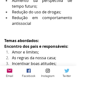
Aumento da perspectiva de 
tempo futuro;
Redução do uso de drogas;
Redução em comportamento 
antissocial
Temas abordados:
Encontro dos pais e responsáveis:
Amor e limites;
As regras da nossa casa;
Incentivar boas atitudes;
Usar consequências;
Construir pontes;
Email
Facebook
Instagram
Twitter
Proteger contra o abuso de 
substâncias;
Ajudar e ser ajudado
Encontro dos filhos: