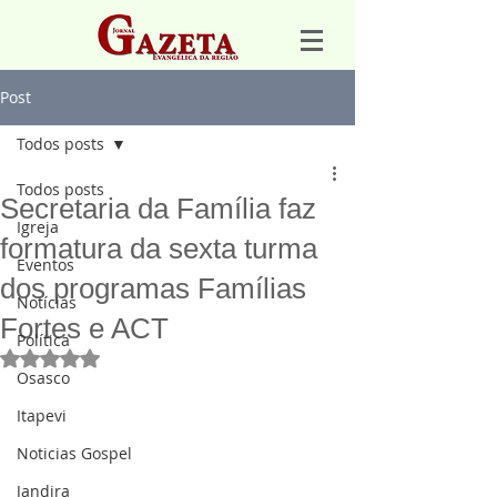
Post
Todos posts
Todos posts
Secretaria da Família faz
Igreja
formatura da sexta turma
Eventos
dos programas Famílias
Notícias
Fortes e ACT
Política
Avaliado com NaN de 5 estrelas.
Osasco
Itapevi
Noticias Gospel
Jandira