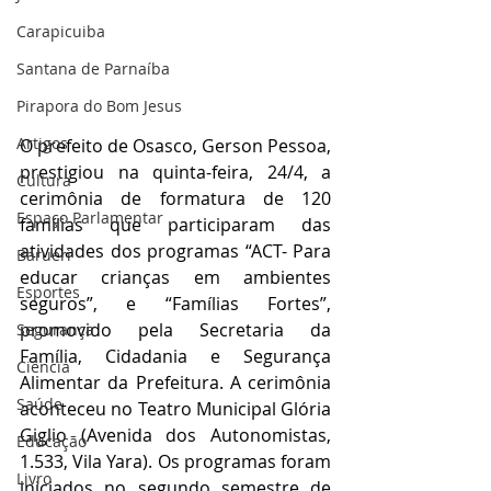
Carapicuiba
Santana de Parnaíba
Pirapora do Bom Jesus
Artigos
O prefeito de Osasco, Gerson Pessoa, 
prestigiou na quinta-feira, 24/4, a 
Cultura
cerimônia de formatura de 120 
Espaço Parlamentar
famílias que participaram das 
atividades dos programas “ACT- Para 
Barueri
educar crianças em ambientes 
Esportes
seguros”, e “Famílias Fortes”, 
promovido pela Secretaria da 
Segurança
Família, Cidadania e Segurança 
Ciência
Alimentar da Prefeitura. A cerimônia 
Saúde
aconteceu no Teatro Municipal Glória 
Giglio (Avenida dos Autonomistas, 
Educação
1.533, Vila Yara). Os programas foram 
Livro
iniciados no segundo semestre de 