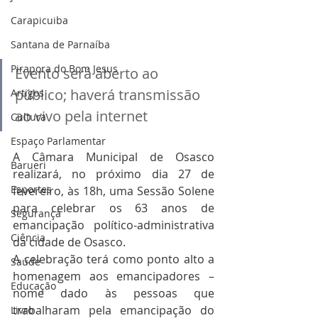
Carapicuiba
Santana de Parnaíba
Pirapora do Bom Jesus
Evento será aberto ao 
público; haverá transmissão 
Artigos
ao vivo pela internet
Cultura
Espaço Parlamentar
A Câmara Municipal de Osasco 
Barueri
realizará, no próximo dia 27 de 
Esportes
fevereiro, às 18h, uma Sessão Solene 
para celebrar os 63 anos de 
Segurança
emancipação político-administrativa 
Ciência
da cidade de Osasco.
A celebração terá como ponto alto a 
Saúde
homenagem aos emancipadores – 
Educação
nome dado às pessoas que 
trabalharam pela emancipação do 
Livro