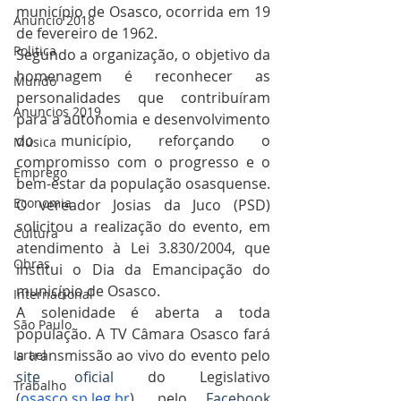
município de Osasco, ocorrida em 19 
Anuncio 2018
de fevereiro de 1962.
Politica
Segundo a organização, o objetivo da 
homenagem é reconhecer as 
Mundo
personalidades que contribuíram 
Anuncios 2019
para a autonomia e desenvolvimento 
do município, reforçando o 
Música
compromisso com o progresso e o 
Emprego
bem-estar da população osasquense.
Economia
O vereador Josias da Juco (PSD) 
solicitou a realização do evento, em 
Cultura
atendimento à Lei 3.830/2004, que 
Obras
institui o Dia da Emancipação do 
município de Osasco.
Internacional
A solenidade é aberta a toda 
São Paulo
população. A TV Câmara Osasco fará 
a transmissão ao vivo do evento pelo 
Israel
site oficial
 do Legislativo 
Trabalho
(
osasco.sp.leg.br
), pelo 
Facebook