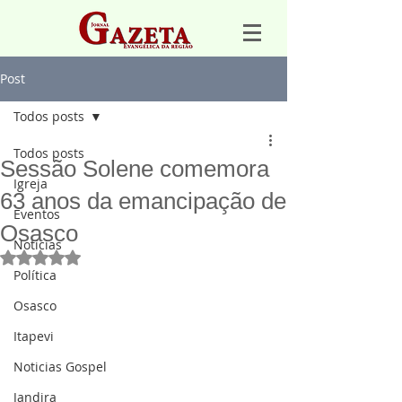
Post
Todos posts
Todos posts
Sessão Solene comemora
Igreja
63 anos da emancipação de
Eventos
Osasco
Notícias
Avaliado com NaN de 5 estrelas.
Política
Osasco
Itapevi
Noticias Gospel
Jandira