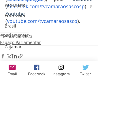
Pão Diário
(
facebook.com/tvcamaraosascosp
)  e 
Youtube
Entrevista
(
youtube.com/tvcamaraosasco
).
Brasil
#parlamentar
Anuncio 2023
Espaço Parlamentar
Cajamar
Email
Facebook
Instagram
Twitter
Posts recentes
Ver tudo