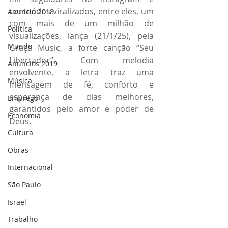
conteúdos viralizados, entre eles, um 
Anuncio 2018
com mais de um milhão de 
Politica
visualizações, lança (21/1/25), pela 
Mundo
Graça Music, a forte canção “Seu 
Libertador”. Com melodia 
Anuncios 2019
envolvente, a letra traz uma 
Música
mensagem de fé, conforto e 
esperança de dias melhores, 
Emprego
garantidos pelo amor e poder de 
Economia
Deus.
Cultura
Obras
Internacional
São Paulo
Israel
Trabalho