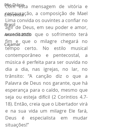
Pão Diário
Com esta mensagem de vitória e 
restauração, a composição de Mael 
Entrevista
Lima convida os ouvintes a confiar no 
Brasil
agir de Deus, em seu poder e amor, 
acreditando que o sofrimento terá 
Anuncio 2023
fim e que o milagre chegará no 
Cajamar
tempo certo. No estilo musical 
contemporâneo e pentecostal, a 
música é perfeita para ser ouvida no 
dia a dia, nas igrejas, no lar, no 
trânsito: “A canção diz o que a 
Palavra de Deus nos garante, que há 
esperança para o caído, mesmo que 
seja ou esteja difícil (2 Coríntios 4.7-
18). Então, creia que o Libertador virá 
e na sua vida um milagre Ele fará, 
Deus é especialista em mudar 
situações!”