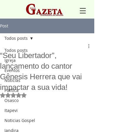
Post
Todos posts
Todos posts
“Seu Libertador”,
Igreja
lançamento do cantor
Eventos
Gênesis Herrera que vai
Notícias
impactar a sua vida!
Política
Avaliado com NaN de 5 estrelas.
Osasco
Itapevi
Noticias Gospel
Jandira