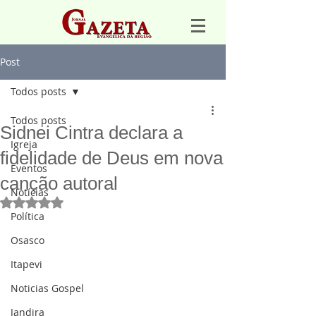
Post
Todos posts
Todos posts
Sidnei Cintra declara a
Igreja
fidelidade de Deus em nova
Eventos
canção autoral
Notícias
Avaliado com NaN de 5 estrelas.
Política
Osasco
Itapevi
Noticias Gospel
Jandira