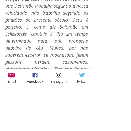
que Deus não trabalha segundo a nossa 
velocidade, não trabalha segundo os 
padrões do presente século. Deus é 
perfeito. E, como diz Salomão em 
Eclesiastes, capítulo 3, ‘há um tempo 
determinado para todo propósito 
debaixo do céu’. Muitos, por não 
saberem esperar, se machucam, ferem 
pessoas, perdem casamentos, 
abandonam histórias... Essa canção que 
Deus me entregou revela o quanto Ele é 
Email
Facebook
Instagram
Twitter
fiel, que não perdeu o controle e que 
vale pena esperar nEle. Deus os 
abençoe, e que vocês sejam edificados 
ao ouvirem essa canção.”
Assista ao videoclipe da canção 
“
Deus é Fiel
” no 
YouTube
: 
https://www.youtube.com/watch?