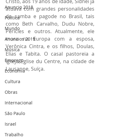
Cristo, aos 19 anos de idade, Sidnei já 
Anuncio 2018
atuava com grandes personalidades 
do samba e pagode no Brasil, tais 
Politica
como Beth Carvalho, Dudu Nobre, 
Mundo
Péricles e outros. Atualmente, ele 
mora na Europa com a esposa, 
Anuncios 2019
Verônica Cintra, e os filhos, Doulas, 
Música
Elias e Tabita. O casal pastoreia a 
Emprego
Igreja Eglise du Centre, na cidade de 
Lausanne, Suíça.
Economia
Cultura
Obras
Internacional
São Paulo
Israel
Trabalho