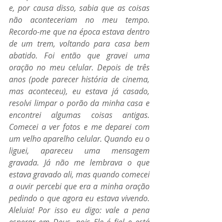
e, por causa disso, sabia que as coisas 
não aconteceriam no meu tempo. 
Recordo-me que na época estava dentro 
de um trem, voltando para casa bem 
abatido. Foi então que gravei uma 
oração no meu celular. Depois de três 
anos (pode parecer história de cinema, 
mas aconteceu), eu estava já casado, 
resolvi limpar o porão da minha casa e 
encontrei algumas coisas antigas. 
Comecei a ver fotos e me deparei com 
um velho aparelho celular. Quando eu o 
liguei, apareceu uma mensagem 
gravada. Já não me lembrava o que 
estava gravado ali, mas quando comecei 
a ouvir percebi que era a minha oração 
pedindo o que agora eu estava vivendo. 
Aleluia! Por isso eu digo: vale a pena 
esperar em Deus, pois Ele é fiel e está 