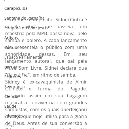
Carapicuiba
Santana de Parnaíba
O cantor e compositor Sidnei Cintra é 
aquele artista que passeia com 
Pirapora do Bom Jesus
maestria pela MPB, bossa-nova, pelo 
Artigos
samba e bolero. A cada lançamento 
ele presenteia o público com uma 
Cultura
sonoridade dessas. Em seu 
Espaço Parlamentar
lançamento autoral, que sai pela 
Barueri
Fluve Som Livre, Sidnei declara que 
“
Deus é Fiel
”, em ritmo de samba.
Esportes
Sidney é ex-cavaquinista de Almir 
Segurança
Guineto e Turma do Pagode, 
trazendo assim em sua bagagem 
Ciência
musical a convivência com grandes 
Saúde
sambistas, com os quais aperfeiçoou 
o estilo que hoje utiliza para a glória 
Educação
de Deus. Antes de sua conversão a 
Livro