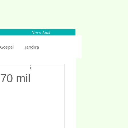
Novo Link
 Gospel
Jandira
Espaço Parlamentar
70 mil
uncio 2018
Politica