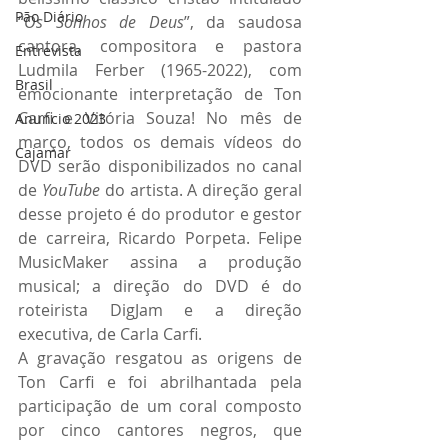
Pão Diário
“
Os Sonhos de Deus
”, da saudosa 
cantora, compositora e pastora 
Entrevista
Ludmila Ferber (1965-2022), com 
Brasil
emocionante interpretação de Ton 
Carfi e Vitória Souza! No mês de 
Anuncio 2023
março, todos os demais vídeos do 
Cajamar
DVD serão disponibilizados no canal 
de 
YouTube
 do artista. A direção geral 
desse projeto é do produtor e gestor 
de carreira, Ricardo Porpeta. Felipe 
MusicMaker assina a produção 
musical; a direção do DVD é do 
roteirista DigJam e a direção 
executiva, de Carla Carfi.
A gravação resgatou as origens de 
Ton Carfi e foi abrilhantada pela 
participação de um coral composto 
por cinco cantores negros, que 