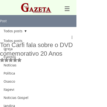
Post
Todos posts
Todos posts
Ton Carfi fala sobre o DVD
Igreja
comemorativo 20 Anos
Eventos
Avaliado com NaN de 5 estrelas.
Notícias
Política
Osasco
Itapevi
Noticias Gospel
Jandira