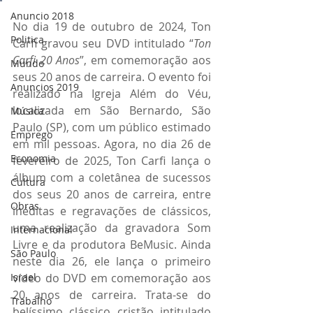
Anuncio 2018
No dia 19 de outubro de 2024, Ton 
Politica
Carfi gravou seu DVD intitulado “
Ton 
Carfi 20 Anos
”, em comemoração aos 
Mundo
seus 20 anos de carreira. O evento foi 
Anuncios 2019
realizado na Igreja Além do Véu, 
localizada em São Bernardo, São 
Música
Paulo (SP), com um público estimado 
Emprego
em mil pessoas. Agora, no dia 26 de 
Economia
fevereiro de 2025, Ton Carfi lança o 
álbum com a coletânea de sucessos 
Cultura
dos seus 20 anos de carreira, entre 
Obras
inéditas e regravações de clássicos, 
uma realização da gravadora Som 
Internacional
Livre e da produtora BeMusic. Ainda 
São Paulo
neste dia 26, ele lança o primeiro 
Israel
vídeo do DVD em comemoração aos 
20 anos de carreira. Trata-se do 
Trabalho
belíssimo clássico cristão intitulado 