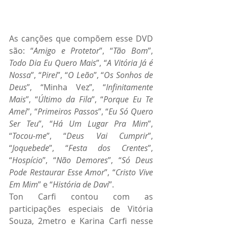
As canções que compõem esse DVD 
são: “
Amigo e Protetor
”, “
Tão Bom
”, 
Todo Dia Eu Quero Mais
”, “
A Vitória Já é 
Nossa
”, “
Pirei
”, “
O Leão
”, “
Os Sonhos de 
Deus
”, “Minha Vez”, “
Infinitamente 
Mais
”, “
Último da Fila
”, “
Porque Eu Te 
Amei
”, “
Primeiros Passos
”, “
Eu Só Quero 
Ser Teu
”, “
Há Um Lugar Pra Mim
”, 
“
Tocou-me
”, “
Deus Vai Cumprir
”, 
“
Joquebede
”, “
Festa dos Crentes
”, 
“
Hospício
”, “
Não Demores
”, “
Só Deus 
Pode Restaurar Esse Amor
”, “
Cristo Vive 
Em Mim
” e “
História de Davi
”.
Ton Carfi contou com as 
participações especiais de Vitória 
Souza, 2metro e Karina Carfi nesse 