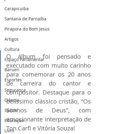
Carapicuiba
Santana de Parnaíba
Pirapora do Bom Jesus
Artigos
Cultura
O álbum foi pensado e 
Espaço Parlamentar
executado com muito carinho 
Barueri
para comemorar os 20 anos 
Esportes
de carreira do cantor e 
Segurança
compositor. Destaque para o 
Ciência
belíssimo clássico cristão, “Os 
Sonhos de Deus”, com 
Saúde
emocionante interpretação de 
Educação
Ton Carfi e Vitória Souza!
Livro