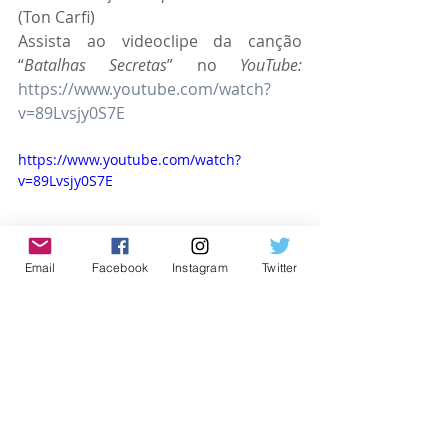
(Ton Carfi)
Assista ao videoclipe da canção 
“
Batalhas Secretas
” no 
YouTube: 
https://www.youtube.com/watch?
v=89Lvsjy0S7E
https://www.youtube.com/watch?
v=89Lvsjy0S7E
Email
Facebook
Instagram
Twitter
Ouça a canção “
Batalhas Secretas
” nas 
plataformas digitais. Aproveite e 
adicione à sua 
playlis
t: 
https://ads.somlivre.com.br/Batalhas
_Secretas