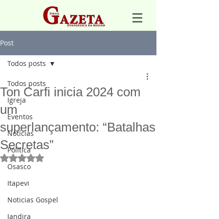
Post
Todos posts
Todos posts
Ton Carfi inicia 2024 com
Igreja
um
Eventos
superlançamento: “Batalhas
Notícias
Secretas”
Política
Avaliado com NaN de 5 estrelas.
Osasco
Itapevi
Noticias Gospel
Jandira