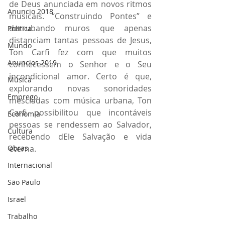
de Deus anunciada em novos ritmos 
Anuncio 2018
musicais. “Construindo Pontes” e 
derrubando muros que apenas 
Politica
distanciam tantas pessoas de Jesus, 
Mundo
Ton Carfi fez com que muitos 
Anuncios 2019
conhecessem o Senhor e o Seu 
incondicional amor. Certo é que, 
Música
explorando novas sonoridades 
Emprego
mescladas com música urbana, Ton 
Carfi possibilitou que incontáveis 
Economia
pessoas se rendessem ao Salvador, 
Cultura
recebendo dEle Salvação e vida 
Obras
eterna.
Internacional
São Paulo
Israel
Trabalho