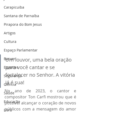
Carapicuiba
Santana de Parnaíba
Pirapora do Bom Jesus
Artigos
Cultura
Espaço Parlamentar
Barueri
Um louvor, uma bela oração 
para você cantar e se 
Esportes
fortalecer no Senhor. A vitória 
Segurança
já é sua!
Ciência
No ano de 2023, o cantor e 
Saúde
compositor Ton Carfi mostrou que é 
Educação
possível alcançar o coração de novos 
públicos com a mensagem do amor 
Livro