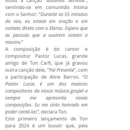
ouviu a canção “
Batalhas Secretas
”, 
sentindo-se em comunhão íntima 
com o Senhor: “
Durante os 55 minutos 
do voo, eu estava em oração e em 
contato direto com o Eterno. Espero que 
as pessoas que a ouvirem sintam o 
mesmo.
”
A composição é do cantor e 
compositor Pastor Lucas, grande 
amigo de Ton Carfi, que já gravou 
outra canção dele, “
Pai Presente
”, com 
a participação de Aline Barros. “
O 
Pastor Lucas é um dos maiores 
compositores da nossa música gospel e 
sempre me apresenta novas 
composições. Eu me sinto honrado em 
poder cantá-las”, 
declara Ton.
Este primeiro lançamento de Ton 
para 2024 é um louvor que, pela 