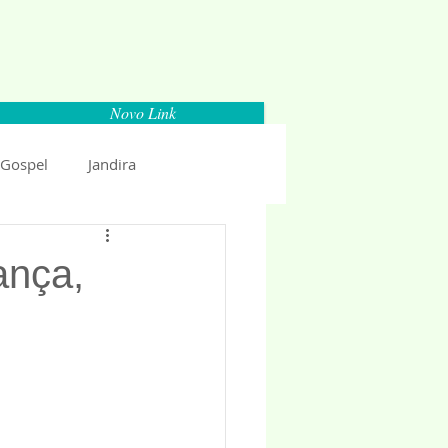
Novo Link
 Gospel
Jandira
Espaço Parlamentar
ança,
uncio 2018
Politica