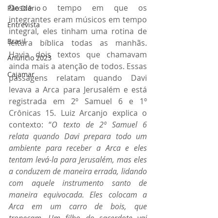
Desde o tempo em que os 
Pão Diário
integrantes eram músicos em tempo 
Entrevista
integral, eles tinham uma rotina de 
Brasil
leitura bíblica todas as manhãs. 
Havia dois textos que chamavam 
Anuncio 2023
ainda mais a atenção de todos. Essas 
Cajamar
passagens relatam quando Davi 
levava a Arca para Jerusalém e está 
registrada em 2º Samuel 6 e 1º 
Crônicas 15. Luiz Arcanjo explica o 
contexto: “
O texto de 2º Samuel 6 
relata quando Davi prepara todo um 
ambiente para receber a Arca e eles 
tentam levá-la para Jerusalém, mas eles 
a conduzem de maneira errada, lidando 
com aquele instrumento santo de 
maneira equivocada. Eles colocam a 
Arca em um carro de bois, que 