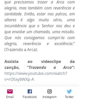
que precisamos trazer a Arca com 
alegria, mas também com reverência e 
santidade. Então, estar nos palcos, em 
altares é algo muito sério, uma 
incumbência que o Senhor nos deu e 
que envolve um chamado, uma missão. 
Que nós consigamos cumpri-la com 
alegria, reverência e excelência
.” 
(Trazendo a Arca).
Assista ao videoclipe da 
canção,
“
Trazendo a Arca
”: 
https://www.youtube.com/watch?
v=rO5xy6WXp-A
https://www.youtube.com/watch?
v=rO5xy6WXp-A
Email
Facebook
Instagram
Twitter