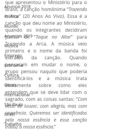
que apresentou o Ministério para o 
Anuncio 2018
Brasil, a canção homônima “
Trazendo 
a Arca
” (20 Anos Ao Vivo). Essa é a 
Politica
canção que deu nome ao Ministério, 
Mundo
quando os integrantes decidiram 
Anuncios 2019
passar de “
Toque no Altar
” para 
Trazendo a Arca. A música veio 
Música
primeiro e o nome da banda foi 
Emprego
extraído da canção. Quando 
pensaram em mudar o nome, o 
Economia
grupo pensou naquilo que poderia 
Cultura
identificá-los e a música trata 
Obras
exatamente sobre como eles 
entendem que se deve lidar com o 
Internacional
sagrado, com as coisas santas: “
Com 
São Paulo
veste de louvor, com alegria, mas com 
reverência
. 
Queremos ser identificados 
Israel
pela nossa essência e essa canção 
Trabalho
traduz a nossa essência.
”