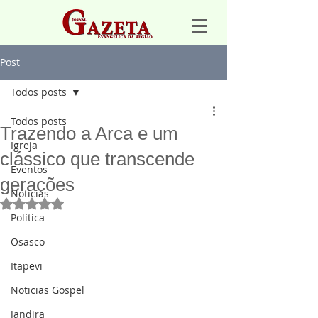
Post
Todos posts
Todos posts
Trazendo a Arca e um
Igreja
clássico que transcende
Eventos
gerações
Notícias
Avaliado com NaN de 5 estrelas.
Política
Osasco
Itapevi
Noticias Gospel
Jandira